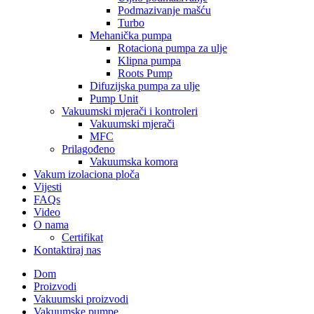
Podmazivanje mašću
Turbo
Mehanička pumpa
Rotaciona pumpa za ulje
Klipna pumpa
Roots Pump
Difuzijska pumpa za ulje
Pump Unit
Vakuumski mjerači i kontroleri
Vakuumski mjerači
MFC
Prilagođeno
Vakuumska komora
Vakum izolaciona ploča
Vijesti
FAQs
Video
O nama
Certifikat
Kontaktiraj nas
Dom
Proizvodi
Vakuumski proizvodi
Vakuumske pumpe