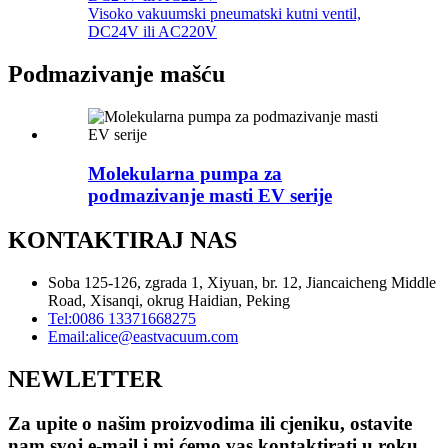
Visoko vakuumski pneumatski kutni ventil,
DC24V ili AC220V
Podmazivanje mašću
Molekularna pumpa za
podmazivanje masti EV serije
KONTAKTIRAJ NAS
Soba 125-126, zgrada 1, Xiyuan, br. 12, Jiancaicheng Middle
Road, Xisanqi, okrug Haidian, Peking
Tel:
0086 13371668275
Email:
alice@eastvacuum.com
NEWLETTER
Za upite o našim proizvodima ili cjeniku, ostavite
nam svoj e-mail i mi ćemo vas kontaktirati u roku