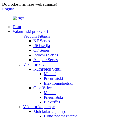
Dobrodošli na naše web stranice!
English
Dom
Vakuumski proizvodi
Vacuum Fittings
KF Series
ISO serija
CF Series
Bellows Series
Adapter Series
Vakuumski ventili
Kutni/blok ventil
Manual
Pneumatski
Elektromagnetski
Gate Valve
Manual
Pneumatski
Električni
Vakuumske pumpe
Molekularna pumpa
Uljno podmazivanje