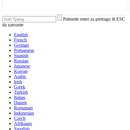
Pritisnite enter za pretragu ili ESC
da zatvorite
English
French
German
Portuguese
Spanish
Russian
Japanese
Korean
Arabic
Irish
Greek
Turkish
Italian
Danish
Romanian
Indonesian
Czech
Afrikaans
Swedish