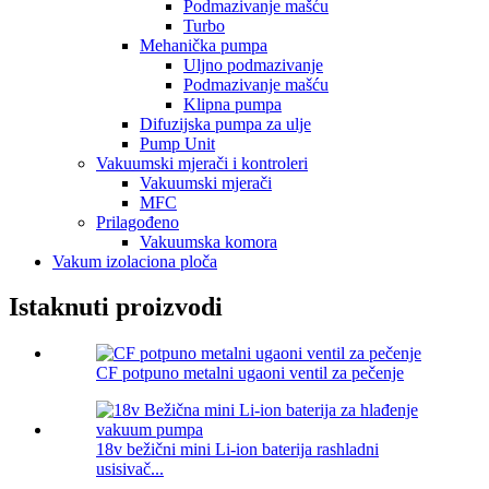
Podmazivanje mašću
Turbo
Mehanička pumpa
Uljno podmazivanje
Podmazivanje mašću
Klipna pumpa
Difuzijska pumpa za ulje
Pump Unit
Vakuumski mjerači i kontroleri
Vakuumski mjerači
MFC
Prilagođeno
Vakuumska komora
Vakum izolaciona ploča
Istaknuti proizvodi
CF potpuno metalni ugaoni ventil za pečenje
18v bežični mini Li-ion baterija rashladni
usisivač...