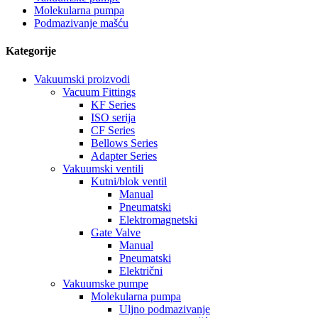
Molekularna pumpa
Podmazivanje mašću
Kategorije
Vakuumski proizvodi
Vacuum Fittings
KF Series
ISO serija
CF Series
Bellows Series
Adapter Series
Vakuumski ventili
Kutni/blok ventil
Manual
Pneumatski
Elektromagnetski
Gate Valve
Manual
Pneumatski
Električni
Vakuumske pumpe
Molekularna pumpa
Uljno podmazivanje