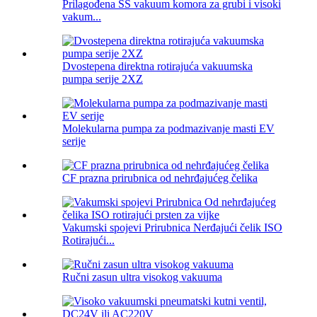
Prilagođena SS vakuum komora za grubi i visoki
vakum...
Dvostepena direktna rotirajuća vakuumska
pumpa serije 2XZ
Molekularna pumpa za podmazivanje masti EV
serije
CF prazna prirubnica od nehrđajućeg čelika
Vakumski spojevi Prirubnica Nerđajući čelik ISO
Rotirajući...
Ručni zasun ultra visokog vakuuma