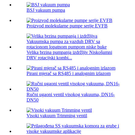
BSJ vakuum pumpa
Proizvod molekularne pumpe serije EVFB
Velika brzina pumpanja izdržljiv Niskošumni
DRV rotacijski kombi...
Pirani mjerač sa RS485 i analognim izlazom
Ručni ugaoni ventil visokog vakuuma, DN16-
DN50
Visoki vakuum Trimming ventil