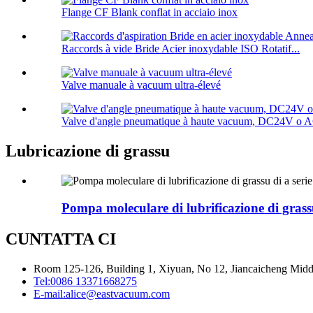
Flange CF Blank conflat in acciaio inox
Raccords à vide Bride Acier inoxydable ISO Rotatif...
Valve manuale à vacuum ultra-élevé
Valve d'angle pneumatique à haute vacuum, DC24V o
Lubricazione di grassu
Pompa moleculare di lubrificazione di grass
CUNTATTA CI
Room 125-126, Building 1, Xiyuan, No 12, Jiancaicheng Middle
Tel:
0086 13371668275
E-mail:
alice@eastvacuum.com