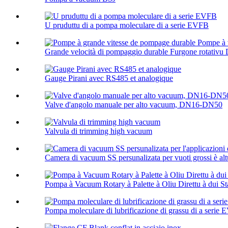
U pruduttu di a pompa moleculare di a serie EVFB
Grande velocità di pompaggio durable Furgone rotativu 
Gauge Pirani avec RS485 et analogique
Valve d'angolo manuale per alto vacuum, DN16-DN50
Valvula di trimming high vacuum
Camera di vacuum SS persunalizata per vuoti grossi è altu
Pompa à Vacuum Rotary à Palette à Oliu Direttu à dui S
Pompa moleculare di lubrificazione di grassu di a serie 