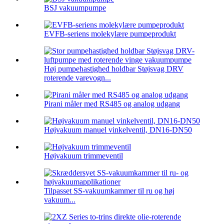
BSJ vakuumpumpe
EVFB-seriens molekylære pumpeprodukt
Høj pumpehastighed holdbar Støjsvag DRV
roterende varevogn...
Pirani måler med RS485 og analog udgang
Højvakuum manuel vinkelventil, DN16-DN50
Højvakuum trimmeventil
Tilpasset SS-vakuumkammer til ru og høj
vakuum...