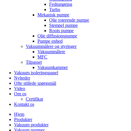
Fedtsmøring
Turbo
Mekanisk pumpe
Olie roterende pumpe
Stempel pumpe
Roots pumpe
Olie diffusionspumpe
Pumpe enhed
Vakuummålere og styringer
Vakuummålere
MFC
Tilpasset
Vakuumkammer
Vakuum isoleringspanel
Nyheder
Ofte stillede spørgsmål
Video
Om os
Certifikat
Kontakt os
Hjem
Produkter
Vakuum produkter
Vakuum pumper