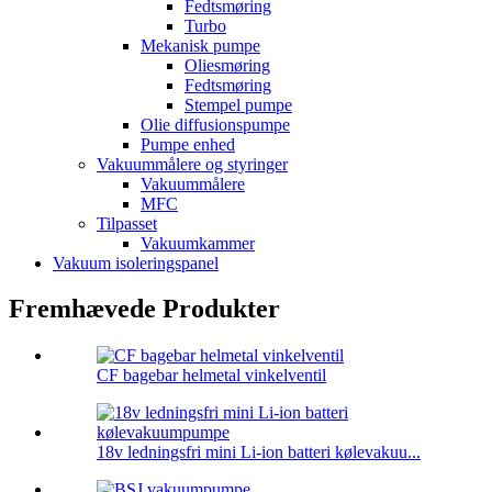
Fedtsmøring
Turbo
Mekanisk pumpe
Oliesmøring
Fedtsmøring
Stempel pumpe
Olie diffusionspumpe
Pumpe enhed
Vakuummålere og styringer
Vakuummålere
MFC
Tilpasset
Vakuumkammer
Vakuum isoleringspanel
Fremhævede Produkter
CF bagebar helmetal vinkelventil
18v ledningsfri mini Li-ion batteri kølevakuu...