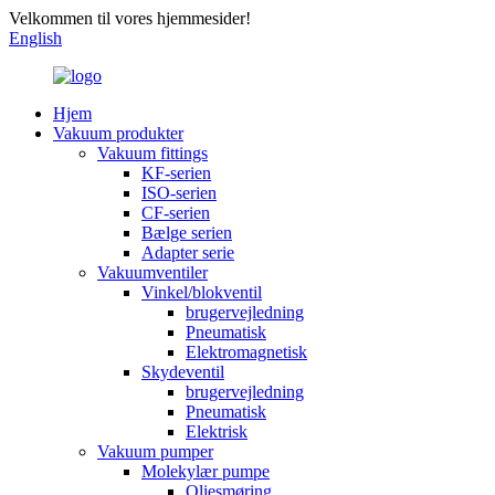
Velkommen til vores hjemmesider!
English
Hjem
Vakuum produkter
Vakuum fittings
KF-serien
ISO-serien
CF-serien
Bælge serien
Adapter serie
Vakuumventiler
Vinkel/blokventil
brugervejledning
Pneumatisk
Elektromagnetisk
Skydeventil
brugervejledning
Pneumatisk
Elektrisk
Vakuum pumper
Molekylær pumpe
Oliesmøring