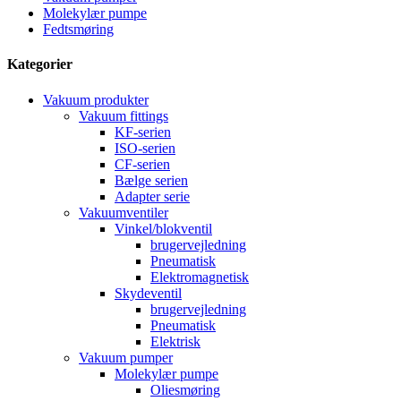
Molekylær pumpe
Fedtsmøring
Kategorier
Vakuum produkter
Vakuum fittings
KF-serien
ISO-serien
CF-serien
Bælge serien
Adapter serie
Vakuumventiler
Vinkel/blokventil
brugervejledning
Pneumatisk
Elektromagnetisk
Skydeventil
brugervejledning
Pneumatisk
Elektrisk
Vakuum pumper
Molekylær pumpe
Oliesmøring