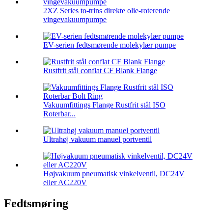
2XZ Series to-trins direkte olie-roterende
vingevakuumpumpe
EV-serien fedtsmørende molekylær pumpe
Rustfrit stål conflat CF Blank Flange
Vakuumfittings Flange Rustfrit stål ISO
Roterbar...
Ultrahøj vakuum manuel portventil
Højvakuum pneumatisk vinkelventil, DC24V
eller AC220V
Fedtsmøring