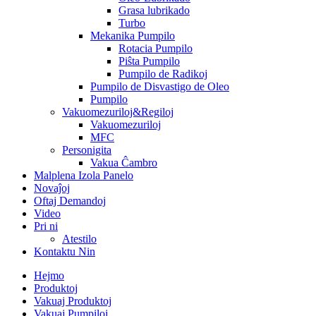
Grasa lubrikado
Turbo
Mekanika Pumpilo
Rotacia Pumpilo
Piŝta Pumpilo
Pumpilo de Radikoj
Pumpilo de Disvastigo de Oleo
Pumpilo
Vakuomezuriloj&Regiloj
Vakuomezuriloj
MFC
Personigita
Vakua Ĉambro
Malplena Izola Panelo
Novaĵoj
Oftaj Demandoj
Video
Pri ni
Atestilo
Kontaktu Nin
Hejmo
Produktoj
Vakuaj Produktoj
Vakuaj Pumpiloj