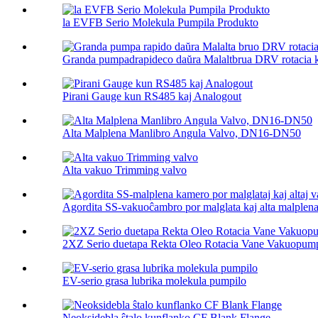
la EVFB Serio Molekula Pumpila Produkto
Granda pumpadrapideco daŭra Malaltbrua DRV rotacia k
Pirani Gauge kun RS485 kaj Analogout
Alta Malplena Manlibro Angula Valvo, DN16-DN50
Alta vakuo Trimming valvo
Agordita SS-vakuoĉambro por malglata kaj alta malplena.
2XZ Serio duetapa Rekta Oleo Rotacia Vane Vakuopump
EV-serio grasa lubrika molekula pumpilo
Neoksidebla ŝtalo kunflanko CF Blank Flange