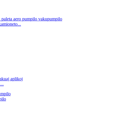
amioneto...
..
ilo