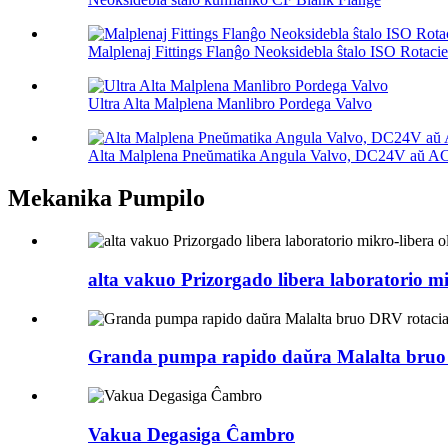
Malplenaj Fittings Flanĝo Neoksidebla ŝtalo ISO Rotacieb
Ultra Alta Malplena Manlibro Pordega Valvo
Alta Malplena Pneŭmatika Angula Valvo, DC24V aŭ 
Mekanika Pumpilo
alta vakuo Prizorgado libera laboratorio m
Granda pumpa rapido daŭra Malalta bruo 
Vakua Degasiga Ĉambro