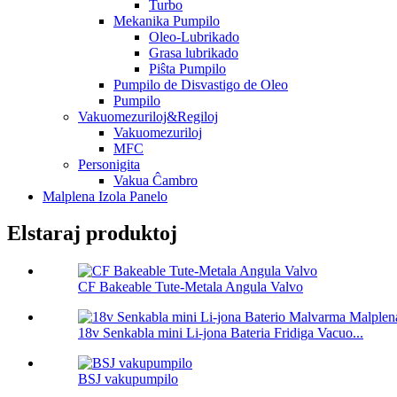
Turbo
Mekanika Pumpilo
Oleo-Lubrikado
Grasa lubrikado
Piŝta Pumpilo
Pumpilo de Disvastigo de Oleo
Pumpilo
Vakuomezuriloj&Regiloj
Vakuomezuriloj
MFC
Personigita
Vakua Ĉambro
Malplena Izola Panelo
Elstaraj produktoj
CF Bakeable Tute-Metala Angula Valvo
18v Senkabla mini Li-jona Bateria Fridiga Vacuo...
BSJ vakupumpilo