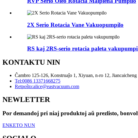
RVP Serio Oleo Rotacia Malplena Pumpilo
2X Serio Rotacia Vane Vakuopumpilo
RS kaj 2RS-serio rotacia paleta vakupumpi
KONTAKTU NIN
Ĉambro 125-126, Konstruaĵo 1, Xiyuan, n-ro 12, Jiancaicheng 
Tel:
0086 13371668275
Retpoŝto:
alice@eastvacuum.com
NEWLETTER
Por demandoj pri niaj produktoj aŭ prezlisto, bonvolu
ENKETO NUN