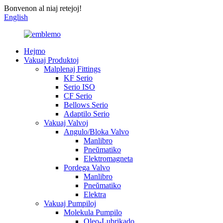
Bonvenon al niaj retejoj!
English
Hejmo
Vakuaj Produktoj
Malplenaj Fittings
KF Serio
Serio ISO
CF Serio
Bellows Serio
Adaptilo Serio
Vakuaj Valvoj
Angulo/Bloka Valvo
Manlibro
Pneŭmatiko
Elektromagneta
Pordega Valvo
Manlibro
Pneŭmatiko
Elektra
Vakuaj Pumpiloj
Molekula Pumpilo
Oleo-Lubrikado