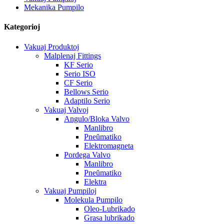
Mekanika Pumpilo
Kategorioj
Vakuaj Produktoj
Malplenaj Fittings
KF Serio
Serio ISO
CF Serio
Bellows Serio
Adaptilo Serio
Vakuaj Valvoj
Angulo/Bloka Valvo
Manlibro
Pneŭmatiko
Elektromagneta
Pordega Valvo
Manlibro
Pneŭmatiko
Elektra
Vakuaj Pumpiloj
Molekula Pumpilo
Oleo-Lubrikado
Grasa lubrikado