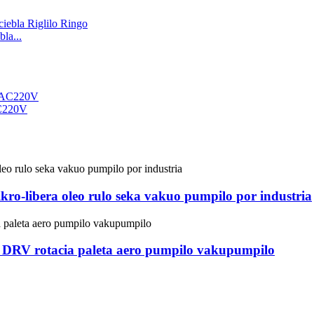
la...
AC220V
ikro-libera oleo rulo seka vakuo pumpilo por industria
DRV rotacia paleta aero pumpilo vakupumpilo