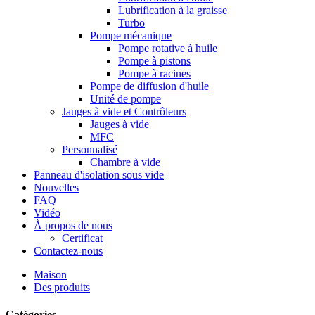
Lubrification à la graisse
Turbo
Pompe mécanique
Pompe rotative à huile
Pompe à pistons
Pompe à racines
Pompe de diffusion d'huile
Unité de pompe
Jauges à vide et Contrôleurs
Jauges à vide
MFC
Personnalisé
Chambre à vide
Panneau d'isolation sous vide
Nouvelles
FAQ
Vidéo
À propos de nous
Certificat
Contactez-nous
Maison
Des produits
Catégories