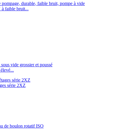
 faible bruit...
élevé...
tages série 2XZ
..