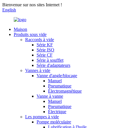
Bienvenue sur nos sites Internet !
English
Maison
Produits sous vide
Raccords à vide
Série KF
Série ISO
Série CF
Série à soufflet
Série d'adaptateurs
Vannes à vide
Vanne d'angle/blocage
Manuel
Pneumatique
Électromagnétique
Vanne à vanne
Manuel
Pneumatique
Électrique
Les pompes à vide
Pompe moléculaire
Lubrification à l'huile