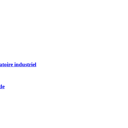
toire industriel
de