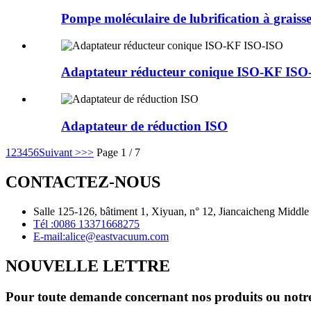
Pompe moléculaire de lubrification à graiss
Adaptateur réducteur conique ISO-KF ISO
Adaptateur de réduction ISO
1
2
3
4
5
6
Suivant >
>>
Page 1 / 7
CONTACTEZ-NOUS
Salle 125-126, bâtiment 1, Xiyuan, n° 12, Jiancaicheng Middle 
Tél :
0086 13371668275
E-mail:
alice@eastvacuum.com
NOUVELLE LETTRE
Pour toute demande concernant nos produits ou notre li