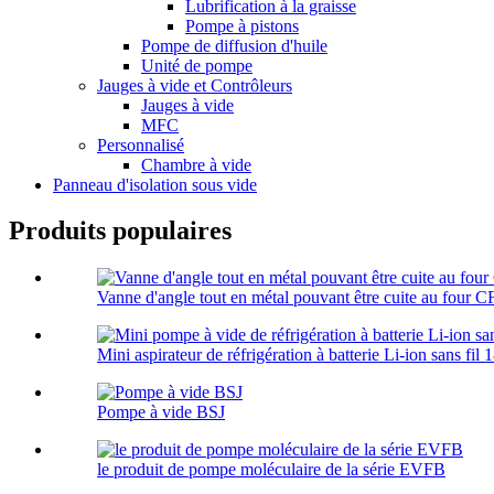
Lubrification à la graisse
Pompe à pistons
Pompe de diffusion d'huile
Unité de pompe
Jauges à vide et Contrôleurs
Jauges à vide
MFC
Personnalisé
Chambre à vide
Panneau d'isolation sous vide
Produits populaires
Vanne d'angle tout en métal pouvant être cuite au four C
Mini aspirateur de réfrigération à batterie Li-ion sans fil 1
Pompe à vide BSJ
le produit de pompe moléculaire de la série EVFB