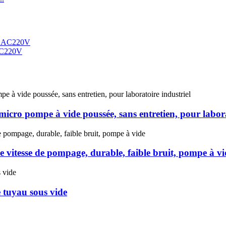
 AC220V
micro pompe à vide poussée, sans entretien, pour labora
e vitesse de pompage, durable, faible bruit, pompe à vi
 tuyau sous vide