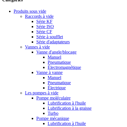
Produits sous vide
Raccords à vide
Série KF
Série ISO
Série CF
Série à soufflet
Série d'adaptateurs
Vannes à vide
Vanne d'angle/blocage
Manuel
Pneumatique
Électromagnétique
Vanne à vanne
Manuel
Pneumatique
Électrique
Les pompes à vide
Pompe moléculaire
Lubrification à l'huile
Lubrification à la graisse
Turbo
Pompe mécanique
Lubrification à l'huile