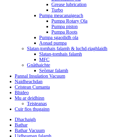
Grease lubrication
Turbo
Pumpa meacanaigeach
Pumpa Rotary Ola
Pumpa piston
Pumpa Roots
Pumpa sgaoilidh ola
Aonad pumpa
Slatan-tomhais falamh & luchd-riaghlaidh
Slatan-tomhais falamh
MFC
Gnàthaichte
Seòmar falamh
Pannal Insulation Vacuum
Naidheachdan
Ceistean Cumanta
Bhideo
Mu ar deidhinn
Teisteanas
Cuir fios thugainn
Dhachaigh
Bathar
Bathar Vacuum
Uidheaman falamh