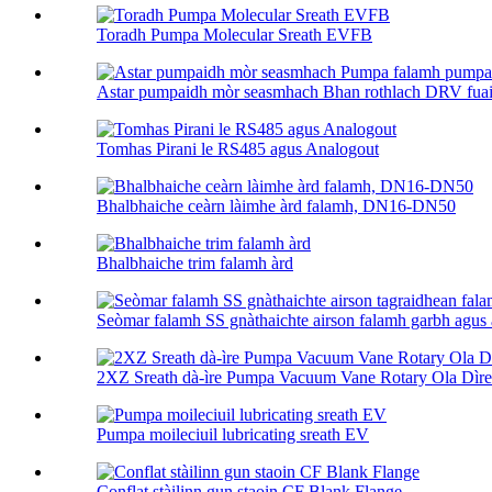
Toradh Pumpa Molecular Sreath EVFB
Astar pumpaidh mòr seasmhach Bhan rothlach DRV fuaim
Tomhas Pirani le RS485 agus Analogout
Bhalbhaiche ceàrn làimhe àrd falamh, DN16-DN50
Bhalbhaiche trim falamh àrd
Seòmar falamh SS gnàthaichte airson falamh garbh agus à
2XZ Sreath dà-ìre Pumpa Vacuum Vane Rotary Ola Dìr
Pumpa moileciuil lubricating sreath EV
Conflat stàilinn gun staoin CF Blank Flange