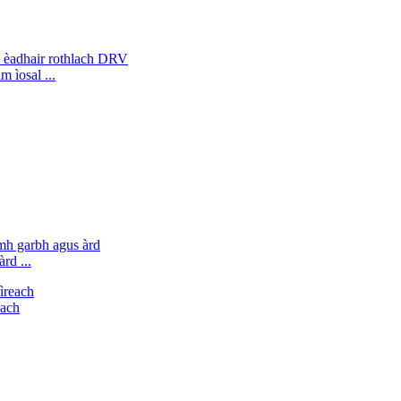
 ìosal ...
rd ...
each