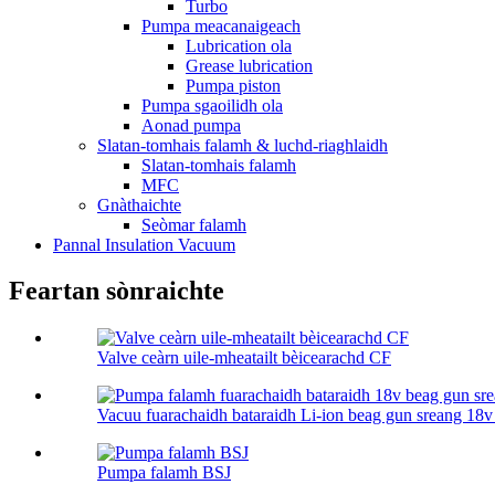
Turbo
Pumpa meacanaigeach
Lubrication ola
Grease lubrication
Pumpa piston
Pumpa sgaoilidh ola
Aonad pumpa
Slatan-tomhais falamh & luchd-riaghlaidh
Slatan-tomhais falamh
MFC
Gnàthaichte
Seòmar falamh
Pannal Insulation Vacuum
Feartan sònraichte
Valve ceàrn uile-mheatailt bèicearachd CF
Vacuu fuarachaidh bataraidh Li-ion beag gun sreang 18v 
Pumpa falamh BSJ