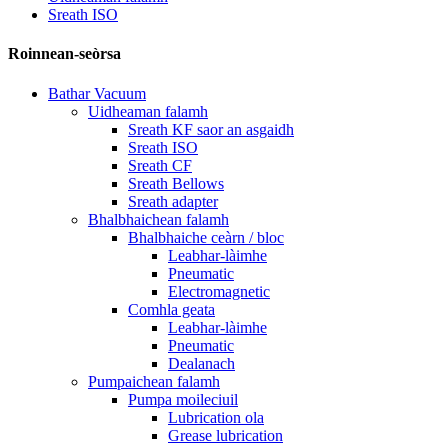
Sreath ISO
Roinnean-seòrsa
Bathar Vacuum
Uidheaman falamh
Sreath KF saor an asgaidh
Sreath ISO
Sreath CF
Sreath Bellows
Sreath adapter
Bhalbhaichean falamh
Bhalbhaiche ceàrn / bloc
Leabhar-làimhe
Pneumatic
Electromagnetic
Comhla geata
Leabhar-làimhe
Pneumatic
Dealanach
Pumpaichean falamh
Pumpa moileciuil
Lubrication ola
Grease lubrication