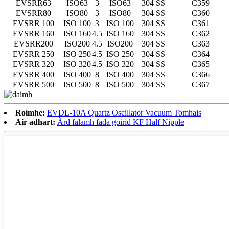
EVSRR63
ISO63
3
ISO63
304 SS
C359
EVSRR80
ISO80
3
ISO80
304 SS
C360
EVSRR 100
ISO 100
3
ISO 100
304 SS
C361
EVSRR 160
ISO 160
4.5
ISO 160
304 SS
C362
EVSRR200
ISO200
4.5
ISO200
304 SS
C363
EVSRR 250
ISO 250
4.5
ISO 250
304 SS
C364
EVSRR 320
ISO 320
4.5
ISO 320
304 SS
C365
EVSRR 400
ISO 400
8
ISO 400
304 SS
C366
EVSRR 500
ISO 500
8
ISO 500
304 SS
C367
Roimhe:
EVDL-10A Quartz Oscillator Vacuum Tomhais
Air adhart:
Àrd falamh fada goirid KF Half Nipple