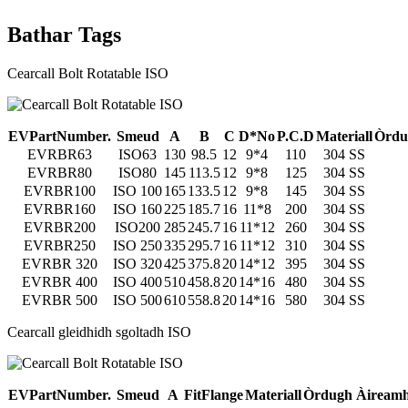
Bathar Tags
Cearcall Bolt Rotatable ISO
E
V
P
a
r
t
N
u
m
b
e
r.
S
meud
A
B
C
D
*
No
P
.
C
.D
M
a
t
e
r
iall
Òrdu
EVRBR63
ISO63
130
98.5
12
9*4
110
304 SS
EVRBR80
ISO80
145
113.5
12
9*8
125
304 SS
EVRBR100
ISO 100
165
133.5
12
9*8
145
304 SS
EVRBR160
ISO 160
225
185.7
16
11*8
200
304 SS
EVRBR200
ISO200
285
245.7
16
11*12
260
304 SS
EVRBR250
ISO 250
335
295.7
16
11*12
310
304 SS
EVRBR 320
ISO 320
425
375.8
20
14*12
395
304 SS
EVRBR 400
ISO 400
510
458.8
20
14*16
480
304 SS
EVRBR 500
ISO 500
610
558.8
20
14*16
580
304 SS
Cearcall gleidhidh sgoltadh ISO
E
V
P
a
r
t
N
u
m
b
e
r.
S
meud
A
F
it
F
la
n
g
e
M
a
t
e
r
iall
Òrdugh Àiream