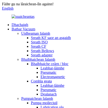
Fàilte gu na làraichean-lìn againn!
English
Dhachaigh
Bathar Vacuum
Uidheaman falamh
Sreath KF saor an asgaidh
Sreath ISO
Sreath CF
Sreath Bellows
Sreath adapter
Bhalbhaichean falamh
Bhalbhaiche ceàrn / bloc
Leabhar-làimhe
Pneumatic
Electromagnetic
Comhla geata
Leabhar-làimhe
Pneumatic
Dealanach
Pumpaichean falamh
Pumpa moileciuil
Lubrication ola