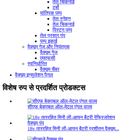
तेल चिकनाई
टर्बो
यांत्रिक पम्प
तेल स्नेहन
तेल चिकनाई
पिस्टन पम्प
तेल प्रसार पंप
पम्प इकाई
वैक्यूम गेज और नियंत्रक
वैक्यूम गेज
एमएफसी
स्वनिर्धारित
वैक्यूम चैंबर
वैक्यूम इन्सुलेशन पैनल
विशेष रुप से प्रदर्शित प्रोडक्टस
सीएफ बेकएबल ऑल-मेटल एंगल वाल्व
18v ताररहित मिनी ली-आयन बैटरी प्रशीतन वैक्यूम...