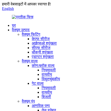
हमारी वेबसाइटों में आपका स्वागत है!
English
घर
वैक्यूम उत्पाद
वैक्यूम फिटिंग
केएफ सीरीज
आईएसओ श्रृंखला
सीएफ सीरीज
धौंकनी श्रृंखला
एडाप्टर श्रृंखला
वैक्यूम वाल्व
कोण/ब्लॉक वाल्व
नियमावली
वायवीय
विद्युतचुंबकीय
गेट वाल्व
नियमावली
वायवीय
बिजली
वैक्यूम पंप
आणविक पम्प
तेल स्नेहन