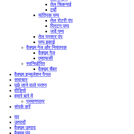
तेल चिकनाई
टर्बो
यांत्रिक पम्प
तेल रोटरी पंप
पिस्टन पम्प
जड़ें पम्प
तेल प्रसार पंप
पम्प इकाई
वैक्यूम गेज और नियंत्रक
वैक्यूम गेज
एमएफसी
स्वनिर्धारित
वैक्यूम चैंबर
वैक्यूम इन्सुलेशन पैनल
समाचार
पूछे जाने वाले प्रश्न
वीडियो
हमारे बारे में
प्रमाणपत्र
संपर्क करें
घर
उत्पादों
वैक्यूम उत्पाद
वैक्यूम पंप