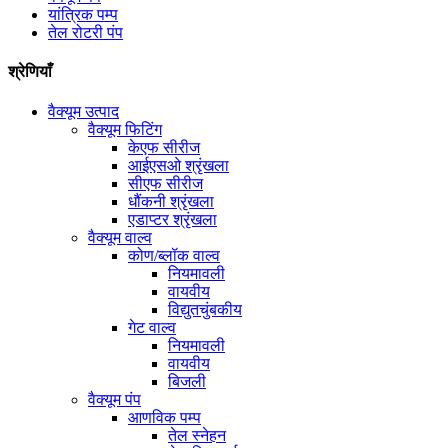
यांत्रिक पम्प
तेल रोटरी पंप
श्रेणियाँ
वैक्यूम उत्पाद
वैक्यूम फिटिंग
केएफ सीरीज
आईएसओ श्रृंखला
सीएफ सीरीज
धौंकनी श्रृंखला
एडाप्टर श्रृंखला
वैक्यूम वाल्व
कोण/ब्लॉक वाल्व
नियमावली
वायवीय
विद्युतचुंबकीय
गेट वाल्व
नियमावली
वायवीय
बिजली
वैक्यूम पंप
आणविक पम्प
तेल स्नेहन