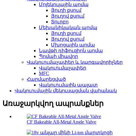
Մոլեկուլային պոմպ
Յուղի քսում
Յուղով քսում
Տուրբո
Մեխանիկական պոմպ
Յուղի քսում
Յուղով քսում
Մխոցային պոմպ
Նավթի դիֆուզիոն պոմպ
Պոմպի միավոր
Վակուումաչափեր և կարգավորիչներ
Վակուումաչափեր
MFC
Հարմարեցված
Վակուումային պալատ
Վակուումային մեկուսացման վահանակ
Առաջարկվող ապրանքներ
CF Bakeable All-Metal Angle Valve