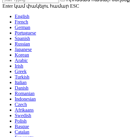
Enter կամ փակելու համար ESC
English
French
German
Portuguese
Spanish
Russian
Japanese
Korean
Arabic
Irish
Greek
Turkish
Italian
Danish
Romanian
Indonesian
Czech
Afrikaans
Swedish
Polish
Basque
Catalan