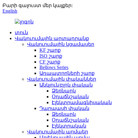
Բարի գալուստ մեր կայքեր:
English
տուն
Վակուումային արտադրանք
Վակուումային կցամասեր
KF շարք
ISO շարք
CF շարք
Bellows Series
Ադապտորների շարք
Վակուումային փականներ
Անկյուն/բլոկ փական
Ձեռնարկ
Օդաճնշական
Էլեկտրամագնիսական
Դարպասի փական
Ձեռնարկ
Օդաճնշական
Էլեկտրական
Վակուումային պոմպեր
Մոլեկուլային պոմպ