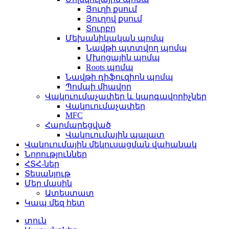
Յուղի քսում
Յուղով քսում
Տուրբո
Մեխանիկական պոմպ
Նավթի պտտվող պոմպ
Մխոցային պոմպ
Roots պոմպ
Նավթի դիֆուզիոն պոմպ
Պոմպի միավոր
Վակուումաչափեր և կարգավորիչներ
Վակուումաչափեր
MFC
Հարմարեցված
Վակուումային պալատ
Վակուումային մեկուսացման վահանակ
Նորություններ
ՀՏՀ-ներ
Տեսանյութ
Մեր մասին
Ատեստատ
Կապ մեզ հետ
տուն