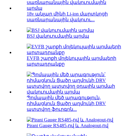
18v անլար մինի Li-ion մարտկոցի
սառնարանային վակուու...
BSJ վակուումային պոմպ
EVFB շարքի մոլեկուլային պոմպերի
արտադրանքը
Պոմպային մեծ արագություն,
դիմացկուն Ցածր աղմուկի DRV
պտտվող ֆուրգոն...
Pirani Gauge RS485-ով և Analogout-ով