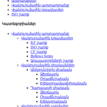
Ապրանքներ
Վակուումային արտադրանք
Վակուումային կցամասեր
ISO շարք
Կատեգորիաներ
Վակուումային արտադրանք
Վակուումային կցամասեր
KF շարք
ISO շարք
CF շարք
Bellows Series
Ադապտորների շարք
Վակուումային փականներ
Անկյուն/բլոկ փական
Ձեռնարկ
Օդաճնշական
Էլեկտրամագնիսական
Դարպասի փական
Ձեռնարկ
Օդաճնշական
Էլեկտրական
Վակուումային պոմպեր