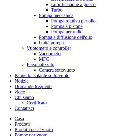
Lubrificazione a grasso
Turbo
Pompa meccanica
Pompa rotativa per olio
Pompa a pistone
Pompa per radici
Pompa a diffusione dell'olio
Unità pompa
Vuotometri e controller
Vacuometri
MFC
Personalizzato
Camera sottovuoto
Pannello isolante sotto vuoto
Notizia
Domande frequenti
video
Chi siamo
Certificato
Contattaci
Casa
Prodotti
Prodotti per il vuoto
Pompe per vuoto