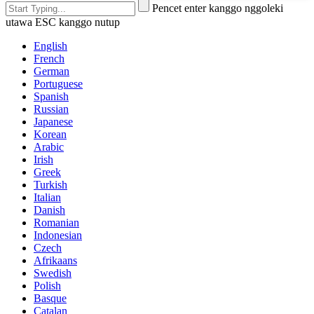
Pencet enter kanggo nggoleki
utawa ESC kanggo nutup
English
French
German
Portuguese
Spanish
Russian
Japanese
Korean
Arabic
Irish
Greek
Turkish
Italian
Danish
Romanian
Indonesian
Czech
Afrikaans
Swedish
Polish
Basque
Catalan