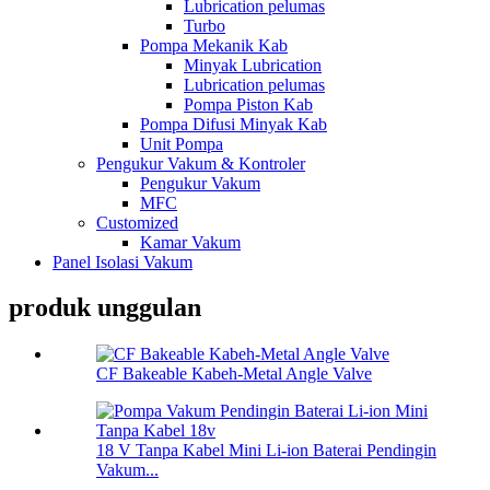
Lubrication pelumas
Turbo
Pompa Mekanik Kab
Minyak Lubrication
Lubrication pelumas
Pompa Piston Kab
Pompa Difusi Minyak Kab
Unit Pompa
Pengukur Vakum & Kontroler
Pengukur Vakum
MFC
Customized
Kamar Vakum
Panel Isolasi Vakum
produk unggulan
CF Bakeable Kabeh-Metal Angle Valve
18 V Tanpa Kabel Mini Li-ion Baterai Pendingin
Vakum...