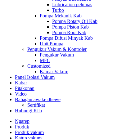
Lubrication pelumas
Turbo
Pompa Mekanik Kab
Pompa Rotary Oil Kab
Pompa Piston Kab
Pompa Root Kab
Pompa Difusi Minyak Kab
Unit Pompa
Pengukur Vakum & Kontroler
Pengukur Vakum
MFC
Customized
Kamar Vakum
Panel Isolasi Vakum
Kabar
Pitakonan
Video
Babagan awake dhewe
Sertifikat
Hubungi Kita
Ngarep
Produk
Produk vakum
Katup vakum