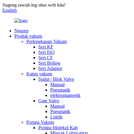
Sugeng rawuh ing situs web kita!
English
Ngarep
Produk vakum
Perlengkapan Vakum
Seri KF
Seri ISO
Seri CF
Seri Bellow
Seri Adaptor
Katup vakum
Sudut / Blok Valve
Manual
Pneumatik
elektromagnetik
Gate Valve
Manual
Pneumatik
Listrik
Pompa Vakum
Pompa Molekul Kab
Minyak Lubrication