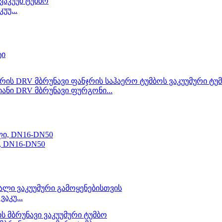
უუ...
ანი DRV მბრუნავი ფურგონი...
, DN16-DN50
აკუ...