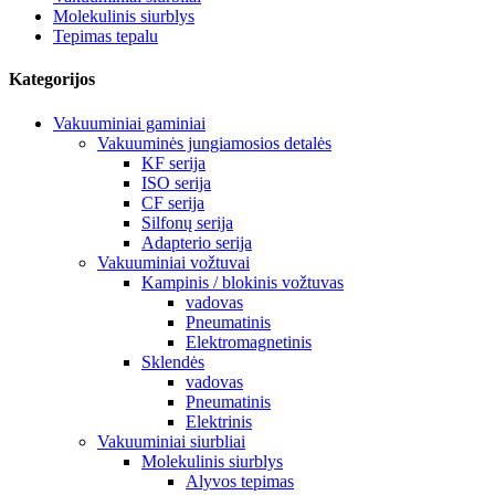
Molekulinis siurblys
Tepimas tepalu
Kategorijos
Vakuuminiai gaminiai
Vakuuminės jungiamosios detalės
KF serija
ISO serija
CF serija
Silfonų serija
Adapterio serija
Vakuuminiai vožtuvai
Kampinis / blokinis vožtuvas
vadovas
Pneumatinis
Elektromagnetinis
Sklendės
vadovas
Pneumatinis
Elektrinis
Vakuuminiai siurbliai
Molekulinis siurblys
Alyvos tepimas