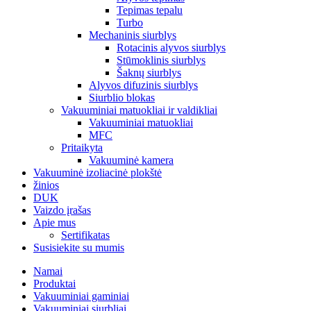
Tepimas tepalu
Turbo
Mechaninis siurblys
Rotacinis alyvos siurblys
Stūmoklinis siurblys
Šaknų siurblys
Alyvos difuzinis siurblys
Siurblio blokas
Vakuuminiai matuokliai ir valdikliai
Vakuuminiai matuokliai
MFC
Pritaikyta
Vakuuminė kamera
Vakuuminė izoliacinė plokštė
žinios
DUK
Vaizdo įrašas
Apie mus
Sertifikatas
Susisiekite su mumis
Namai
Produktai
Vakuuminiai gaminiai
Vakuuminiai siurbliai