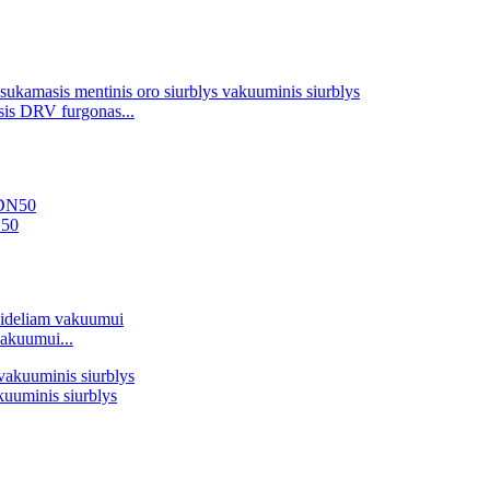
sis DRV furgonas...
N50
vakuumui...
kuuminis siurblys