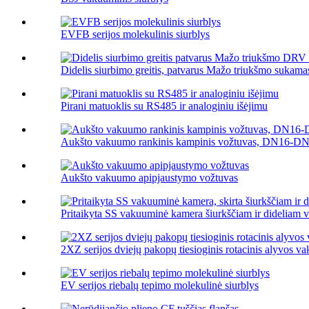
EVFB serijos molekulinis siurblys
Didelis siurbimo greitis, patvarus Mažo triukšmo sukama
Pirani matuoklis su RS485 ir analoginiu išėjimu
Aukšto vakuumo rankinis kampinis vožtuvas, DN16-D
Aukšto vakuumo apipjaustymo vožtuvas
Pritaikyta SS vakuuminė kamera šiurkščiam ir dideliam 
2XZ serijos dviejų pakopų tiesioginis rotacinis alyvos va
EV serijos riebalų tepimo molekulinė siurblys