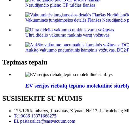
Nerūdijančio plieno CF tuščias flanšas
Vakuuminės jungiamosios detalės Flanšas Nerūdijančio 
Ultra didelio vakuumo rankinis vartų vožtuvas
Aukšto vakuumo pneumatinis kampinis vožtuvas, DC2
Tepimas tepalu
EV serijos riebalų tepimo molekulinė siurbl
SUSISIEKITE SU MUMIS
125-126 kambarys, 1 pastatas, Xiyuan, Nr. 12, Jiancaicheng Mi
Tel:
0086 13371668275
El. paštas:
alice@eastvacuum.com