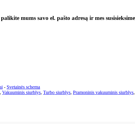
 palikite mums savo el. pašto adresą ir mes susisieksim
ai
-
Svetainės schema
,
Vakuuminis siurblys
,
Turbo siurblys
,
Pramoninis vakuuminis siurblys
,