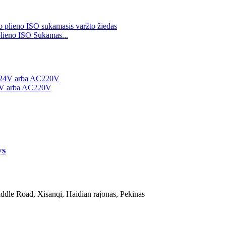
plieno ISO Sukamas...
4V arba AC220V
ys
ddle Road, Xisanqi, Haidian rajonas, Pekinas