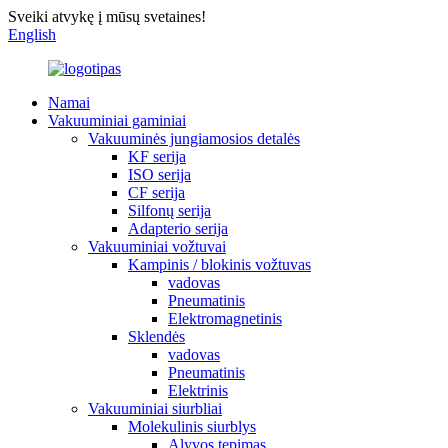
Sveiki atvykę į mūsų svetaines!
English
Namai
Vakuuminiai gaminiai
Vakuuminės jungiamosios detalės
KF serija
ISO serija
CF serija
Silfonų serija
Adapterio serija
Vakuuminiai vožtuvai
Kampinis / blokinis vožtuvas
vadovas
Pneumatinis
Elektromagnetinis
Sklendės
vadovas
Pneumatinis
Elektrinis
Vakuuminiai siurbliai
Molekulinis siurblys
Alyvos tepimas