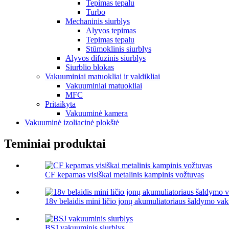
Tepimas tepalu
Turbo
Mechaninis siurblys
Alyvos tepimas
Tepimas tepalu
Stūmoklinis siurblys
Alyvos difuzinis siurblys
Siurblio blokas
Vakuuminiai matuokliai ir valdikliai
Vakuuminiai matuokliai
MFC
Pritaikyta
Vakuuminė kamera
Vakuuminė izoliacinė plokštė
Teminiai produktai
CF kepamas visiškai metalinis kampinis vožtuvas
18v belaidis mini ličio jonų akumuliatoriaus šaldymo vak
BSJ vakuuminis siurblys