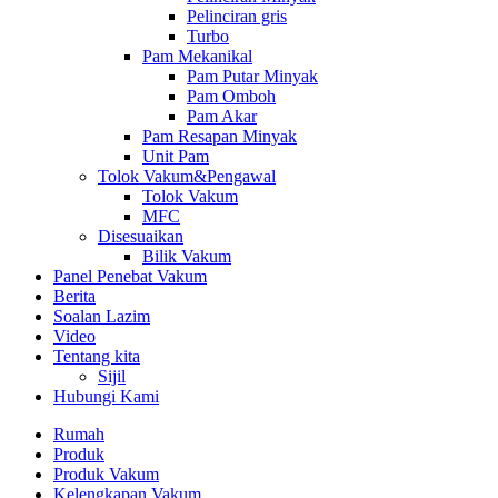
Pelinciran gris
Turbo
Pam Mekanikal
Pam Putar Minyak
Pam Omboh
Pam Akar
Pam Resapan Minyak
Unit Pam
Tolok Vakum&Pengawal
Tolok Vakum
MFC
Disesuaikan
Bilik Vakum
Panel Penebat Vakum
Berita
Soalan Lazim
Video
Tentang kita
Sijil
Hubungi Kami
Rumah
Produk
Produk Vakum
Kelengkapan Vakum