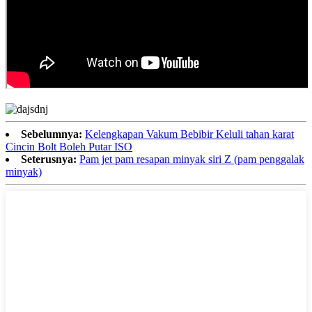
Sebelumnya:
Kelengkapan Vakum Bebibir Keluli tahan karat
Cincin Bolt Boleh Putar ISO
Seterusnya:
Pam jet pam resapan minyak siri Z (pam penggalak
minyak)