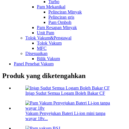
Turbo
Pam Mekanikal
Pelinciran Minyak
Pelinciran gris
Pam Omboh
Pam Resapan Minyak
Unit Pam
Tolok Vakum&Pengawal
Tolok Vakum
MFC
Disesuaikan
Bilik Vakum
Panel Penebat Vakum
Produk yang diketengahkan
Injap Sudut Semua Logam Boleh Bakar CF
Vakum Penyejukan Bateri Li-ion mini tanpa
wayar 18v...