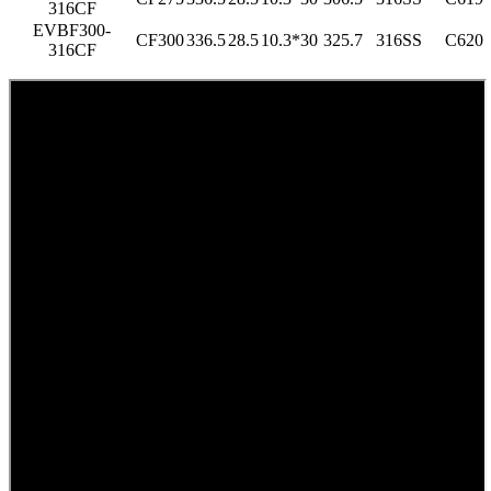
316CF
EVBF300-
CF300
336.5
28.5
10.3*30
325.7
316SS
C620
316CF