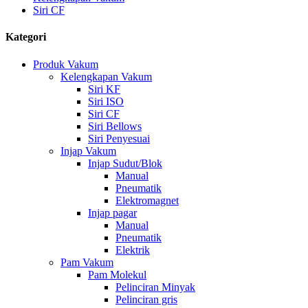
Siri CF
Kategori
Produk Vakum
Kelengkapan Vakum
Siri KF
Siri ISO
Siri CF
Siri Bellows
Siri Penyesuai
Injap Vakum
Injap Sudut/Blok
Manual
Pneumatik
Elektromagnet
Injap pagar
Manual
Pneumatik
Elektrik
Pam Vakum
Pam Molekul
Pelinciran Minyak
Pelinciran gris