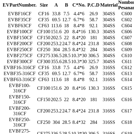
Nombo
E
V
P
a
r
t
N
u
m
b
e
r
.
S
ize
A
B
C
*
N
o
.
P
.
C
.D
M
a
t
e
r
ial
Pesana
EVBF16CF
CF16
33.8
7.5
4.4*6
26.9
304SS
C600
EVBF35CF
CF35
69.5
12.7
6.7*6
58.7
304SS
C602
EVBF63CF
CF63
113.6
18
8.4*8
92.1
304SS
C604
EVBF100CF
CF100
151.6
20
8.4*16
130.3
304SS
C606
EVBF150CF
CF150
202.5
22
8.4*20
181
304SS
C607
EVBF200CF
CF200
253.2
24.7
8.4*24
231.8
304SS
C608
EVBF250CF
CF250
304
28.5
8.4*32
284
304SS
C609
EVBF275CF
CF275
336.5
28.5
10.3*30
306.5
304SS
C610
EVBF300CF
CF300
355.6
28.5
10.3*30
325.7
304SS
C611
EVBF16-316CF
CF16
33.8
7.5
4.4*6
26.9
316SS
C612
EVBF35-316CF
CF35
69.5
12.7
6.7*6
58.7
316SS
C613
EVBF63-316CF
CF63
113.6
18
8.4*8
92.1
316SS
C614
EVBF100-
CF100
151.6
20
8.4*16
130.3
316SS
C615
316CF
EVBF150-
CF150
202.5
22
8.4*20
181
316SS
C616
316CF
EVBF200-
CF200
253.2
24.7
8.4*24
231.8
316SS
C617
316CF
EVBF250-
CF250
304
28.5
8.4*32
284
316SS
C618
316CF
EVBF275-
CF275
336.5
28.5
10.3*30
306.5
316SS
C619