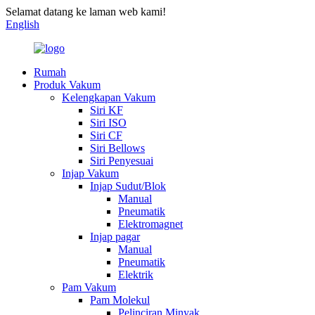
Selamat datang ke laman web kami!
English
Rumah
Produk Vakum
Kelengkapan Vakum
Siri KF
Siri ISO
Siri CF
Siri Bellows
Siri Penyesuai
Injap Vakum
Injap Sudut/Blok
Manual
Pneumatik
Elektromagnet
Injap pagar
Manual
Pneumatik
Elektrik
Pam Vakum
Pam Molekul
Pelinciran Minyak