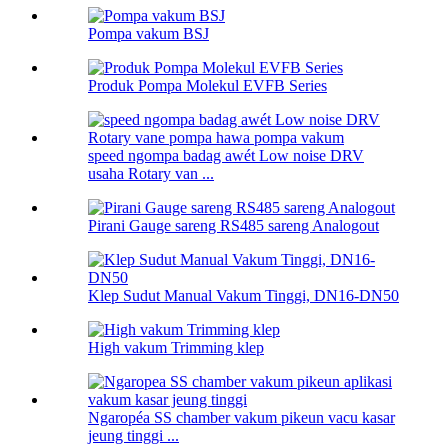
Pompa vakum BSJ
Produk Pompa Molekul EVFB Series
speed ngompa badag awét Low noise DRV
usaha Rotary van ...
Pirani Gauge sareng RS485 sareng Analogout
Klep Sudut Manual Vakum Tinggi, DN16-DN50
High vakum Trimming klep
Ngaropéa SS chamber vakum pikeun vacu kasar
jeung tinggi ...