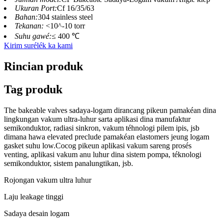
Ukuran Port:
Cf 16/35/63
Bahan:
304 stainless steel
Tekanan:
<10^-10 torr
Suhu gawé:
≤ 400 ℃
Kirim surélék ka kami
Rincian produk
Tag produk
The bakeable valves sadaya-logam dirancang pikeun pamakéan dina
lingkungan vakum ultra-luhur sarta aplikasi dina manufaktur
semikonduktor, radiasi sinkron, vakum téhnologi pilem ipis, jsb
dimana hawa elevated preclude pamakéan elastomers jeung logam
gasket suhu low.Cocog pikeun aplikasi vakum sareng prosés
venting, aplikasi vakum anu luhur dina sistem pompa, téknologi
semikonduktor, sistem panalungtikan, jsb.
Rojongan vakum ultra luhur
Laju leakage tinggi
Sadaya desain logam