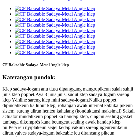
CF Bakeable Sadaya-Metal Angle klep
Katerangan pondok:
Klep sadaya-logam anu tiasa dipanggang mangrupikeun salah sahiji
jinis klep poppet.Aya 3 jinis jinis: sudut klep sadaya-logam sareng
klep Y-inline sareng klep mini sadaya-logam.Nalika poppet
dipindahkeun ka luhur klep, rohangan awak internal kabuka pikeun
sistem, sareng aliran henteu kahalang (konduktansi maksimal).Sakali
actuator mindahkeun poppet ka handap klep, cingcin sealing gasket
tambaga dikomprés kana beungeut sealing awak handap klep
nu.Peta ieu nyiptakeun segel kedap vakum sareng ngeureunkeun
aliran.valves sadaya-logam bakeable ieu dirancang pikeun