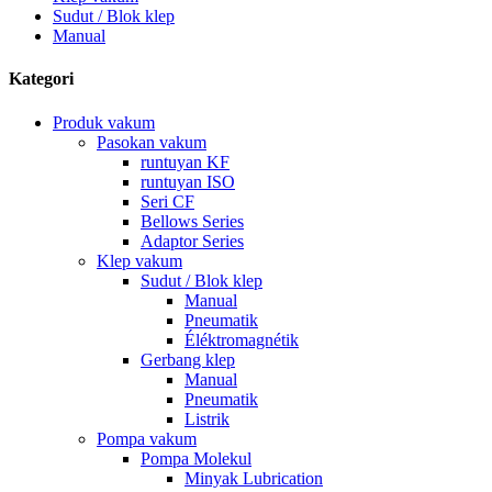
Sudut / Blok klep
Manual
Kategori
Produk vakum
Pasokan vakum
runtuyan KF
runtuyan ISO
Seri CF
Bellows Series
Adaptor Series
Klep vakum
Sudut / Blok klep
Manual
Pneumatik
Éléktromagnétik
Gerbang klep
Manual
Pneumatik
Listrik
Pompa vakum
Pompa Molekul
Minyak Lubrication