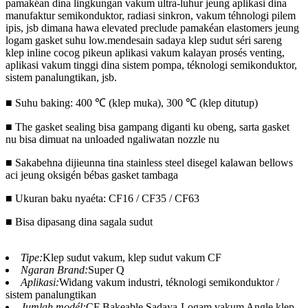
pamakéan dina lingkungan vakum ultra-luhur jeung aplikasi dina
manufaktur semikonduktor, radiasi sinkron, vakum téhnologi pilem
ipis, jsb dimana hawa elevated preclude pamakéan elastomers jeung
logam gasket suhu low.mendesain sadaya klep sudut séri sareng
klep inline cocog pikeun aplikasi vakum kalayan prosés venting,
aplikasi vakum tinggi dina sistem pompa, téknologi semikonduktor,
sistem panalungtikan, jsb.
■ Suhu baking: 400 ℃ (klep muka), 300 ℃ (klep ditutup)
■ The gasket sealing bisa gampang diganti ku obeng, sarta gasket
nu bisa dimuat na unloaded ngaliwatan nozzle nu
■ Sakabehna dijieunna tina stainless steel disegel kalawan bellows
aci jeung oksigén bébas gasket tambaga
■ Ukuran baku nyaéta: CF16 / CF35 / CF63
■ Bisa dipasang dina sagala sudut
Tipe:
Klep sudut vakum, klep sudut vakum CF
Ngaran Brand:
Super Q
Aplikasi:
Widang vakum industri, téknologi semikonduktor /
sistem panalungtikan
Jumlah modél:
CF Bakeable Sadaya-Logam vakum Angle klep