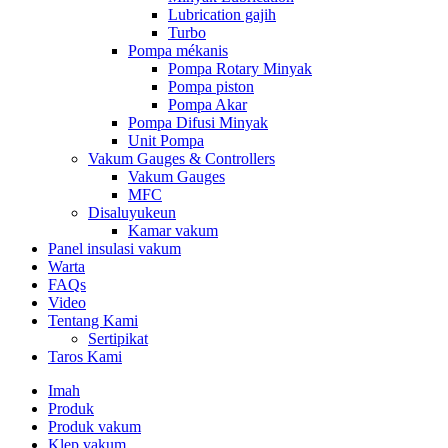
Lubrication gajih
Turbo
Pompa mékanis
Pompa Rotary Minyak
Pompa piston
Pompa Akar
Pompa Difusi Minyak
Unit Pompa
Vakum Gauges & Controllers
Vakum Gauges
MFC
Disaluyukeun
Kamar vakum
Panel insulasi vakum
Warta
FAQs
Video
Tentang Kami
Sertipikat
Taros Kami
Imah
Produk
Produk vakum
Klep vakum