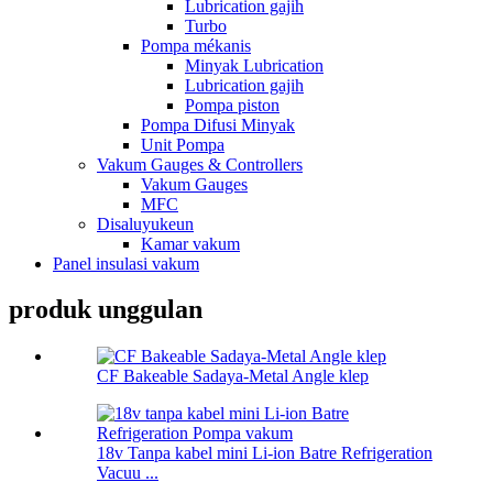
Lubrication gajih
Turbo
Pompa mékanis
Minyak Lubrication
Lubrication gajih
Pompa piston
Pompa Difusi Minyak
Unit Pompa
Vakum Gauges & Controllers
Vakum Gauges
MFC
Disaluyukeun
Kamar vakum
Panel insulasi vakum
produk unggulan
CF Bakeable Sadaya-Metal Angle klep
18v Tanpa kabel mini Li-ion Batre Refrigeration
Vacuu ...