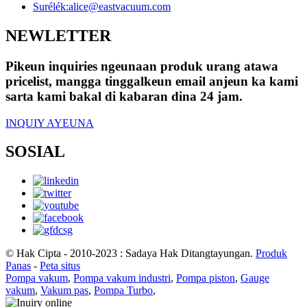
Surélék:
alice@eastvacuum.com
NEWLETTER
Pikeun inquiries ngeunaan produk urang atawa
pricelist, mangga tinggalkeun email anjeun ka kami
sarta kami bakal di kabaran dina 24 jam.
INQUIY AYEUNA
SOSIAL
© Hak Cipta - 2010-2023 : Sadaya Hak Ditangtayungan.
Produk
Panas
-
Peta situs
Pompa vakum
,
Pompa vakum industri
,
Pompa piston
,
Gauge
vakum
,
Vakum pas
,
Pompa Turbo
,