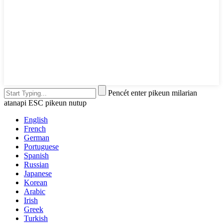
Pencét enter pikeun milarian
atanapi ESC pikeun nutup
English
French
German
Portuguese
Spanish
Russian
Japanese
Korean
Arabic
Irish
Greek
Turkish