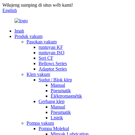
Wilujeng sumping di situs wéb kami!
English
Imah
Produk vakum
Pasokan vakum
runtuyan KF
runtuyan ISO
Seri CF
Bellows Series
Adaptor Series
Klep vakum
Sudut / Blok klep
Manual
Pneumatik
Éléktromagnétik
Gerbang klep
Manual
Pneumatik
Listrik
Pompa vakum
Pompa Molekul
Minyak Lubrication