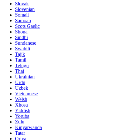
Slovak
Slovenian
Somali
Samoan
Scots Gaelic
Shona
Sindhi
Sundanese
Swahili
Tajik
Tamil
Telugu
Thai
Ukrainian
Urdu
Uzbek
Vietnamese
Welsh
Xhosa
Yiddish
Yoruba
Zulu
Kinyarwanda
Tatar
Oriya