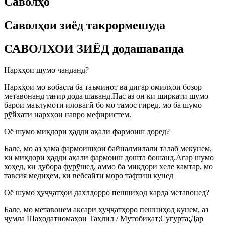
Саволҳо
Саволҳои зиёд такрормешуда
САВОЛХОИ ЗИЁД додашаванда
Нархҳои шумо чанданд?
Нархҳои мо вобаста ба таъминот ва дигар омилҳои бозор
метавонанд тағир дода шаванд.Пас аз он ки ширкати шумо
барои маълумоти иловагӣ бо мо тамос гиред, мо ба шумо
рӯйхати нархҳои навро мефиристем.
Оё шумо миқдори ҳадди ақали фармоиш доред?
Бале, мо аз ҳама фармоишҳои байналмилалӣ талаб мекунем,
ки миқдори ҳадди ақали фармоиш дошта бошанд.Агар шумо
хоҳед, ки дубора фурӯшед, аммо ба миқдори хеле камтар, мо
тавсия медиҳем, ки вебсайти моро тафтиш кунед
Оё шумо ҳуҷҷатҳои дахлдорро пешниҳод карда метавонед?
Бале, мо метавонем аксари ҳуҷҷатҳоро пешниҳод кунем, аз
ҷумла Шаҳодатномаҳои Таҳлил / Мутобиқат;Суғурта;Дар