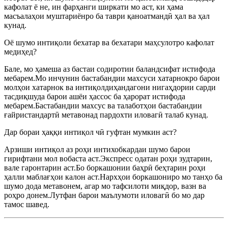
кафолат ё не, ин фарҳанги ширкати мо аст, ки ҳама
масъалаҳои муштариёнро ба таври қаноатмандӣ ҳал ва ҳал
кунад.
Оё шумо интиқоли бехатар ва бехатари маҳсулотро кафолат
медиҳед?
Бале, мо ҳамеша аз бастаи содиротии баландсифат истифода
мебарем.Мо инчунин бастабандии махсуси хатарнокро барои
молҳои хатарнок ва интиқолдиҳандагони нигаҳдории сарди
тасдиқшуда барои ашёи ҳассос ба ҳарорат истифода
мебарем.Бастабандии махсус ва талаботҳои бастабандии
ғайристандартӣ метавонад пардохти иловагӣ талаб кунад.
Дар бораи ҳаққи интиқол чӣ гуфтан мумкин аст?
Арзиши интиқол аз роҳи интихобкардаи шумо барои
гирифтани мол вобаста аст.Экспресс одатан роҳи зудтарин,
вале гаронтарин аст.Бо боркашонии баҳрӣ беҳтарин роҳи
ҳалли маблағҳои калон аст.Нархҳои боркашониро мо танҳо ба
шумо дода метавонем, агар мо тафсилоти миқдор, вазн ва
роҳро донем.Лутфан барои маълумоти иловагӣ бо мо дар
тамос шавед.