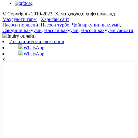
© Copyright - 2010-2023: Ҳама ҳуқуқҳо ҳифз шудаанд.
Маҳсулоти гарм
-
Харитаи сайт
Насоси поршенӣ
,
Насоси турбо
,
Ҷойгиркунии вакуумӣ
,
Санҷиши вакуумӣ
,
Насоси вакуумӣ
,
Насоси вакууми саноатӣ
,
Ирсоли почтаи электронӣ
WhatsApp
WhatsApp
x