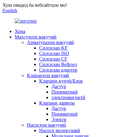
Хуш омадед ба вебсайтҳои мо!
English
Хона
Маҳсулоти вакуумӣ
Арматураҳои вакуумӣ
Силсилаи KF
Силсилаи ISO
Силсилаи CF
Силсилаи Bellows
Силсилаи адаптер
Клапанҳои вакуумӣ
Клапани кунҷӣ/Блок
Дастур
Пневматикӣ
электромагнитӣ
Клапани дарвоза
Дастур
Пневматикӣ
Электр
Насосҳои вакуумӣ
Насоси молекулавӣ
Молидани равған