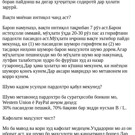
бораи пайдоиш ва дигар ҳуҷҷатҳои содиротӣ дар ҳолати
зарурӣ.
Вақти миёнаи интиқол чанд аст?
Барои намунаҳо, вақти интиқол тақрибан 7 рӯз аст.Барои
истеҳсоли оммавӣ, мӯҳлати ӯҳда 20-30 рӯз пас аз гирифтани
пардохти пасандоз аст.Мӯҳлати иҷроиш вақте эътибор пайдо
мекунад, ки (1) мо пасандози шуморо гирифтем ва (2) мо
тасдиқи ниҳоии шуморо барои маҳсулоти шумо дорем.Агар
мӯҳлатҳои пешниҳоди мо бо мӯҳлати шумо кор накунанд,
лутфан талаботҳои худро бо фурӯши худ аз назар
гузаронед.Дар ҳама ҳолатҳо мо кӯшиш мекунем, ки ниёзҳои
шуморо қонеъ кунем.Дар аксари мавридҳо мо метавонем ин
корро кунем.
Шумо кадом усулҳои пардохтро қабул мекунед?
Шумо метавонед пардохтро ба суратҳисоби бонкии мо,
Western Union ё PayPal анҷом диҳед:
30% пасандози пешакӣ, 70% бақияи бар зидди нусхаи B / L.
Кафолати маҳсулот чист?
Мо ба мавод ва кори худ кафолат медиҳем.Уҳдадории мо аз он
иборат аст, ки шумо бо маҳсулоти мо қаноатманд бошед.Дар