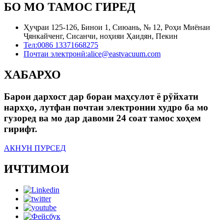
БО МО ТАМОС ГИРЕД
Ҳуҷраи 125-126, Бинои 1, Сиюань, № 12, Роҳи Миёнаи
Ҷянкайченг, Сисанчи, ноҳияи Ҳаидян, Пекин
Тел:
0086 13371668275
Почтаи электронӣ:
alice@eastvacuum.com
ХАБАРХО
Барои дархост дар бораи маҳсулот ё рӯйхати
нархҳо, лутфан почтаи электронии худро ба мо
гузоред ва мо дар давоми 24 соат тамос хоҳем
гирифт.
АКНУН ПУРСЕД
ИЧТИМОИ