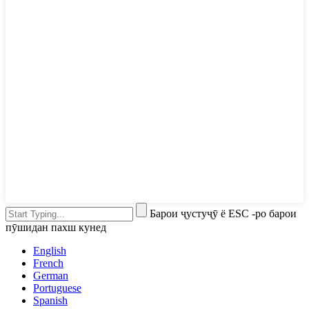
Барои ҷустуҷӯ ё ESC -ро барои
пӯшидан пахш кунед
English
French
German
Portuguese
Spanish