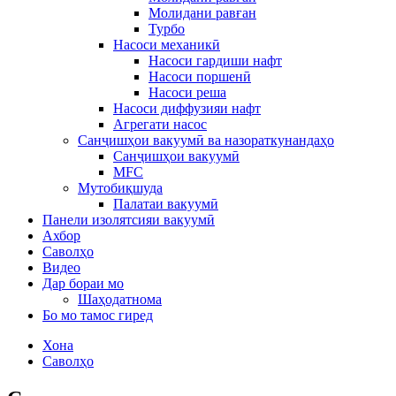
Молидани равған
Турбо
Насоси механикӣ
Насоси гардиши нафт
Насоси поршенӣ
Насоси реша
Насоси диффузияи нафт
Агрегати насос
Санҷишҳои вакуумӣ ва назораткунандаҳо
Санҷишҳои вакуумӣ
MFC
Мутобиқшуда
Палатаи вакуумӣ
Панели изолятсияи вакуумӣ
Ахбор
Саволҳо
Видео
Дар бораи мо
Шаҳодатнома
Бо мо тамос гиред
Хона
Саволҳо