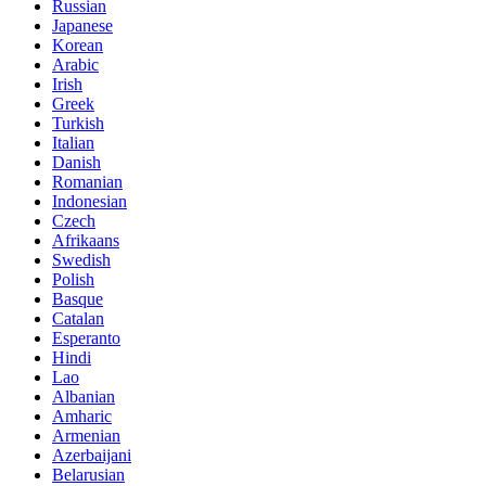
Russian
Japanese
Korean
Arabic
Irish
Greek
Turkish
Italian
Danish
Romanian
Indonesian
Czech
Afrikaans
Swedish
Polish
Basque
Catalan
Esperanto
Hindi
Lao
Albanian
Amharic
Armenian
Azerbaijani
Belarusian