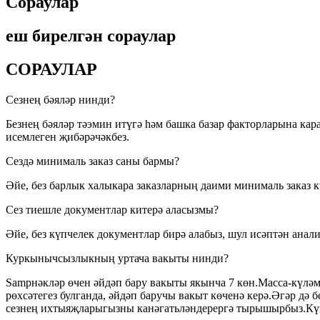
Сораулар
еш бирелгән сораулар
СОРАУЛАР
Сезнең бәяләр нинди?
Безнең бәяләр тәэмин итүгә һәм башка базар факторларына кара
исемлеген җибәрәчәкбез.
Сездә минималь заказ саны бармы?
Әйе, без барлык халыкара заказларның даими минималь заказ кү
Сез тиешле документлар китерә аласызмы?
Әйе, без күпчелек документлар бирә алабыз, шул исәптән ана
Куркынычсызлыкның уртача вакыты нинди?
Samрнәкләр өчен әйдәп бару вакыты якынча 7 көн.Масса-күләм җ
рөхсәтегез булганда, әйдәп баручы вакыт көченә керә.Әгәр дә 
сезнең ихтыяҗларыгызны канәгатьләндерергә тырышырбыз.Күп