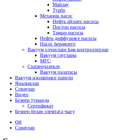
Майлау
Турбо
Механик насос
Нефть әйләнү насосы
Пистон насосы
Тамыр насосы
Нефть диффузиясе насосы
Насос берәмлеге
Вакуум үлчәүләре һәм контроллерлар
Вакуум гауглары
MFC
Custзенчәлекле
Вакуум палатасы
Вакуум изоляциясе панели
Яңалыклар
Сораулар
Видео
Безнең турында
Сертификат
Безнең белән элемтәгә чыгу
Өй
Сораулар