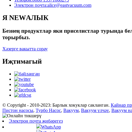
Электрон почта:
alice@eastvacuum.com
Я NEWАЛЫК
Безнең продуктлар яки приселистлар турында бел
торырбыз.
Хәзерге вакытта сорау
Иҗтимагый
© Copyright - 2010-2023: Барлык хокуклар сакланган.
Кайнар пр
Пистон насосы
,
Турбо Насос
,
Вакуум
,
Вакуум үлчәү
,
Вакуум н
Электрон почта җибәрегез
WhatsApp