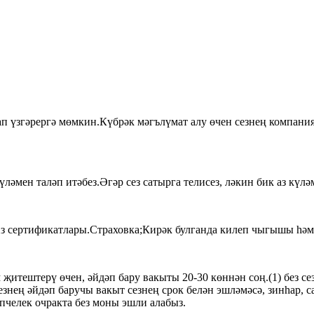
п үзгәрергә мөмкин.Күбрәк мәгълүмат алу өчен сезнең компания 
ләмен таләп итәбез.Әгәр сез сатырга телисез, ләкин бик аз күлә
лиз сертификатлары.Страховка;Кирәк булганда килеп чыгышы һә
итештерү өчен, әйдәп бару вакыты 20-30 көннән соң.(1) без сез
безнең әйдәп баручы вакыт сезнең срок белән эшләмәсә, зинһар, 
челек очракта без моны эшли алабыз.