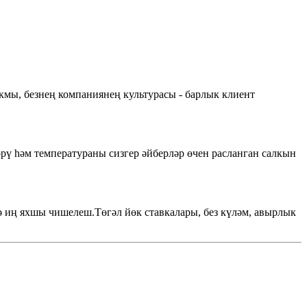
юкмы, безнең компаниянең культурасы - барлык клиент
рү һәм температураны сизгер әйберләр өчен расланган салкын
дә иң яхшы чишелеш.Төгәл йөк ставкалары, без күләм, авырлык