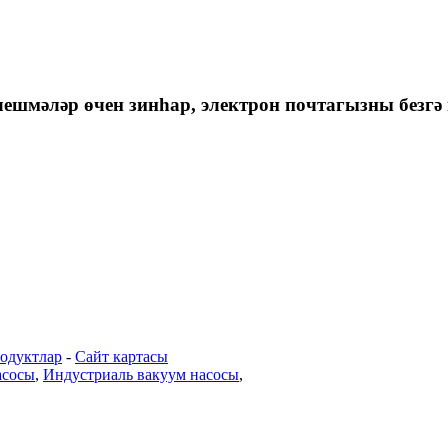
ешмәләр өчен зинһар, электрон почтагызны безгә 
одуктлар
-
Сайт картасы
асосы
,
Индустриаль вакуум насосы
,