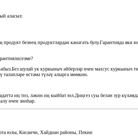
сый аласыз:
ң продукт безнең продуктлардан канәгать булу.Гарантиядә яки 
рантиялисезме?
быз.Без шулай ук ​​куркыныч әйберләр өчен махсус куркыныч тө
ү таләпләре өстәмә түләү алырга мөмкин.
гадәттә иң тиз, ләкин иң кыйбат юл.Диңгез суы белән зур күләм
алу өчен зинһар.
 урта юлы, Кисанчи, Хайдиан районы, Пекин