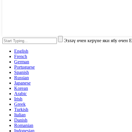
Эзләү өчен керүне яки ябу өчен 
English
French
German
Portuguese
Spanish
Russian
Japanese
Korean
Arabic
Irish
Greek
Turkish
Italian
Danish
Romanian
Indonesian