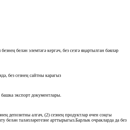
безнең белән элемтәгә кергәч, без сезгә яңартылган бәяләр
мдә, без сезнең сайтны карагыз
м башка экспорт документлары.
нең депозитны алгач, (2) сезнең продуктлар өчен соңгы
сату белән таләпләрегезне арттырыгыз.Барлык очракларда да без