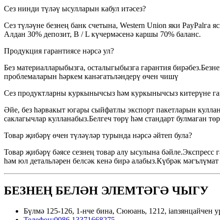
Сез нинди түләү ысулларын кабул итәсез?
Сез түләүне безнең банк счетына, Western Union яки PayPalга я
Алдан 30% депозит, B / L күчермәсенә каршы 70% баланс.
Продукция гарантиясе нәрсә ул?
Без материалларыбызга, осталыгыбызга гарантия бирәбез.Безне
проблемаларын һәркем канәгатьләндерү өчен чишү
Сез продуктларны куркынычсыз һәм куркынычсыз китерүне га
Әйе, без һәрвакыт югары сыйфатлы экспорт пакетларын куллана
саклагычлар кулланабыз.Белгеч төрү һәм стандарт булмаган төр
Товар җибәрү өчен түләүләр турында нәрсә әйтеп була?
Товар җибәрү бәясе сезнең товар алу ысулына бәйле.Экспресс 
һәм юл детальләрен белсәк кенә бирә алабыз.Күбрәк мәгълүмат 
БЕЗНЕҢ БЕЛӘН ЭЛЕМТӘГӘ ЧЫГУ
Бүлмә 125-126, 1-нче бина, Сююань, 1212, ianзянцайчен
Телефон:
0086 13371668275