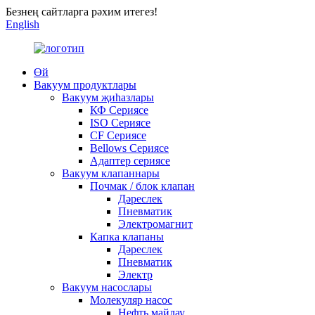
Безнең сайтларга рәхим итегез!
English
Өй
Вакуум продуктлары
Вакуум җиһазлары
КФ Сериясе
ISO Сериясе
CF Сериясе
Bellows Сериясе
Адаптер сериясе
Вакуум клапаннары
Почмак / блок клапан
Дәреслек
Пневматик
Электромагнит
Капка клапаны
Дәреслек
Пневматик
Электр
Вакуум насослары
Молекуляр насос
Нефть майлау