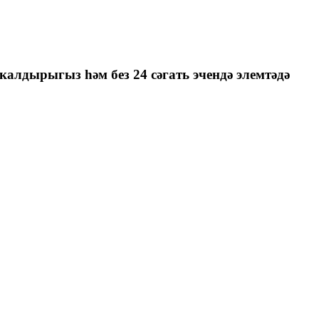
калдырыгыз һәм без 24 сәгать эчендә элемтәдә