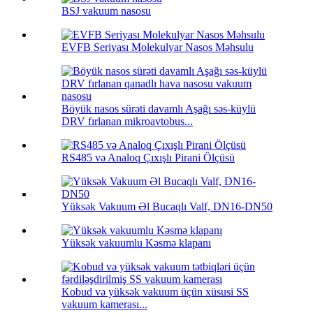
BSJ vakuum nasosu
EVFB Seriyası Molekulyar Nasos Məhsulu
Böyük nasos sürəti davamlı Aşağı səs-küylü
DRV fırlanan mikroavtobus...
RS485 və Analoq Çıxışlı Pirani Ölçüsü
Yüksək Vakuum Əl Bucaqlı Valf, DN16-DN50
Yüksək vakuumlu Kəsmə klapanı
Kobud və yüksək vakuum üçün xüsusi SS
vakuum kamerası...