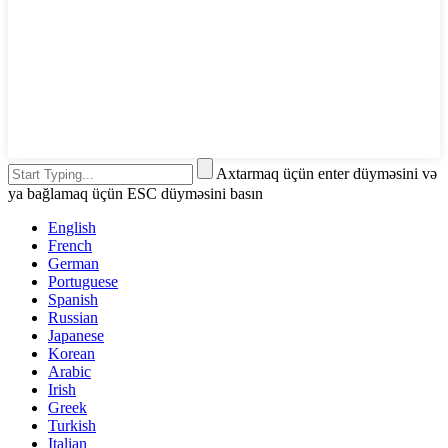
Axtarmaq üçün enter düyməsini və
ya bağlamaq üçün ESC düyməsini basın
English
French
German
Portuguese
Spanish
Russian
Japanese
Korean
Arabic
Irish
Greek
Turkish
Italian