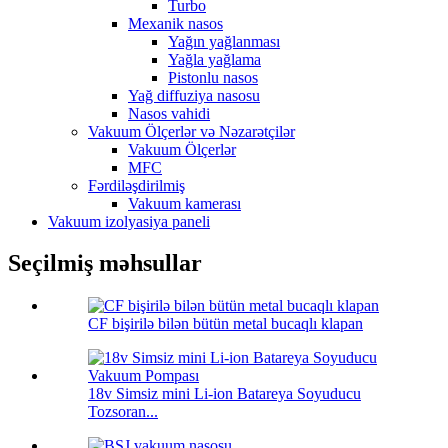
Turbo
Mexanik nasos
Yağın yağlanması
Yağla yağlama
Pistonlu nasos
Yağ diffuziya nasosu
Nasos vahidi
Vakuum Ölçerlər və Nəzarətçilər
Vakuum Ölçerlər
MFC
Fərdiləşdirilmiş
Vakuum kamerası
Vakuum izolyasiya paneli
Seçilmiş məhsullar
CF bişirilə bilən bütün metal bucaqlı klapan
18v Simsiz mini Li-ion Batareya Soyuducu
Tozsoran...