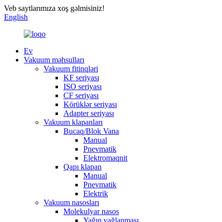
Veb saytlarımıza xoş gəlmisiniz!
English
Ev
Vakuum məhsulları
Vakuum fitinqləri
KF seriyası
ISO seriyası
CF seriyası
Körüklər seriyası
Adapter seriyası
Vakuum klapanları
Bucaq/Blok Vana
Manual
Pnevmatik
Elektromaqnit
Qapı klapan
Manual
Pnevmatik
Elektrik
Vakuum nasosları
Molekulyar nasos
Yağın yağlanması