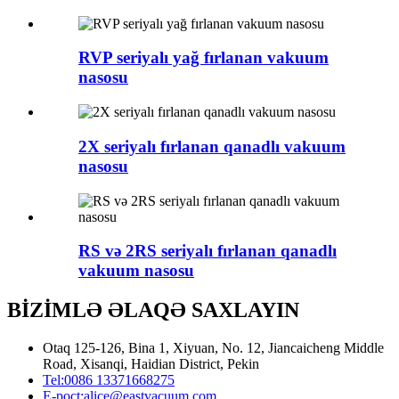
RVP seriyalı yağ fırlanan vakuum
nasosu
2X seriyalı fırlanan qanadlı vakuum
nasosu
RS və 2RS seriyalı fırlanan qanadlı
vakuum nasosu
BİZİMLƏ ƏLAQƏ SAXLAYIN
Otaq 125-126, Bina 1, Xiyuan, No. 12, Jiancaicheng Middle
Road, Xisanqi, Haidian District, Pekin
Tel:
0086 13371668275
E-poçt:
alice@eastvacuum.com