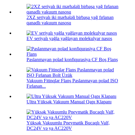
2XZ seriyalı iki mərhələli birbaşa yağ fırlanan
qanadlı vakuum nasosu
EV seriyalı yağla yağlayan molekulyar nasos
Paslanmayan polad konfiqurasiya CF Boş Flanş
Vakuum Fitinqlər Flanş Paslanmayan polad ISO
Fırlanan...
Ultra Yüksək Vakuum Manual Qapı Klapanı
Yüksək Vakuumlu Pnevmatik Bucaqlı Valf,
DC24V və ya AC220V