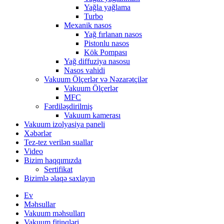
Yağla yağlama
Turbo
Mexanik nasos
Yağ fırlanan nasos
Pistonlu nasos
Kök Pompası
Yağ diffuziya nasosu
Nasos vahidi
Vakuum Ölçerlər və Nəzarətçilər
Vakuum Ölçerlər
MFC
Fərdiləşdirilmiş
Vakuum kamerası
Vakuum izolyasiya paneli
Xəbərlər
Tez-tez verilən suallar
Video
Bizim haqqımızda
Sertifikat
Bizimlə əlaqə saxlayın
Ev
Məhsullar
Vakuum məhsulları
Vakuum fitinqləri