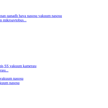
n mikroavtobus...
sı...
vakuum nasosu