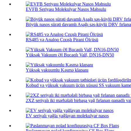
EVFB Seriyası Molekulyar Nasos Məhsulu
Böyük nasos sürəti davamlı Aşağı səs-küylü DRV fırlana
RS485 və Analoq Çıxışlı Pirani Ölçüsü
Yüksək Vakuum Əl Bucaqlı Valf, DN16-DN50
Yüksək vakuumlu Kəsmə klapanı
Kobud və yüksək vakuum üçün xüsusi SS vakuum kamera
2XZ seriyalı iki mərhələli birbaşa yağ fırlanan qanadlı 
EV seriyalı yağla yağlayan molekulyar nasos
Paslanmayan polad konfiqurasiya CF Boş Flanş