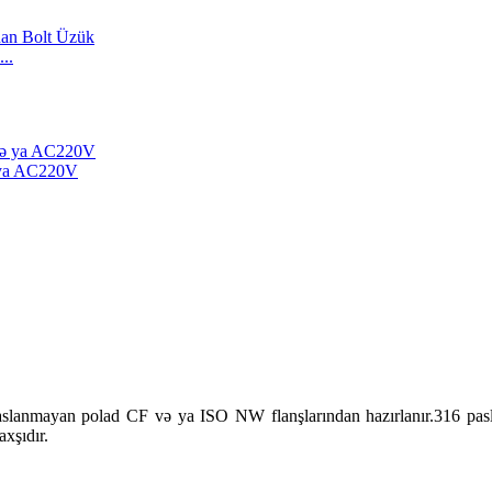
..
 ya AC220V
slanmayan polad CF və ya ISO NW flanşlarından hazırlanır.316 pasl
xşıdır.