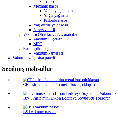
Turbo
Mexanik nasos
Yağın yağlanması
Yağla yağlama
Pistonlu nasos
Yağ diffuziya nasosu
Nasos vahidi
Vakuum Ölçerlər və Nəzarətçilər
Vakuum Ölçerlər
MFC
Fərdiləşdirilmiş
Vakuum kamerası
Vakuum izolyasiya paneli
Seçilmiş məhsullar
CF bişirilə bilən bütün metal bucaqlı klapan
18v Simsiz mini Li-ion Batareya Soyuducu Tozsoran...
BSJ vakuum nasosu