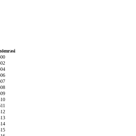
 nömrəsi
00
02
04
06
07
08
09
10
11
12
13
14
15
16