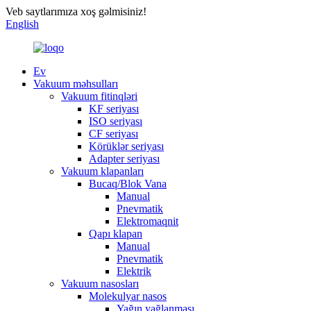
Veb saytlarımıza xoş gəlmisiniz!
English
Ev
Vakuum məhsulları
Vakuum fitinqləri
KF seriyası
ISO seriyası
CF seriyası
Körüklər seriyası
Adapter seriyası
Vakuum klapanları
Bucaq/Blok Vana
Manual
Pnevmatik
Elektromaqnit
Qapı klapan
Manual
Pnevmatik
Elektrik
Vakuum nasosları
Molekulyar nasos
Yağın yağlanması