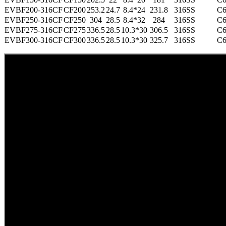
EVBF200-316CF
CF200
253.2
24.7
8.4*24
231.8
316SS
C6
EVBF250-316CF
CF250
304
28.5
8.4*32
284
316SS
C6
EVBF275-316CF
CF275
336.5
28.5
10.3*30
306.5
316SS
C6
EVBF300-316CF
CF300
336.5
28.5
10.3*30
325.7
316SS
C6