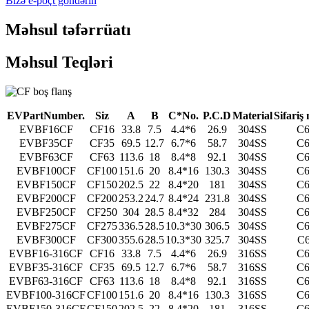
Bizə e-poçt göndərin
Məhsul təfərrüatı
Məhsul Teqləri
E
V
P
a
r
t
N
u
m
b
e
r
.
S
iz
A
B
C
*
N
o
.
P
.
C
.D
M
a
t
e
r
ial
Sifariş
EVBF16CF
CF16
33.8
7.5
4.4*6
26.9
304SS
C6
EVBF35CF
CF35
69.5
12.7
6.7*6
58.7
304SS
C6
EVBF63CF
CF63
113.6
18
8.4*8
92.1
304SS
C6
EVBF100CF
CF100
151.6
20
8.4*16
130.3
304SS
C6
EVBF150CF
CF150
202.5
22
8.4*20
181
304SS
C6
EVBF200CF
CF200
253.2
24.7
8.4*24
231.8
304SS
C6
EVBF250CF
CF250
304
28.5
8.4*32
284
304SS
C6
EVBF275CF
CF275
336.5
28.5
10.3*30
306.5
304SS
C6
EVBF300CF
CF300
355.6
28.5
10.3*30
325.7
304SS
C6
EVBF16-316CF
CF16
33.8
7.5
4.4*6
26.9
316SS
C6
EVBF35-316CF
CF35
69.5
12.7
6.7*6
58.7
316SS
C6
EVBF63-316CF
CF63
113.6
18
8.4*8
92.1
316SS
C6
EVBF100-316CF
CF100
151.6
20
8.4*16
130.3
316SS
C6
EVBF150-316CF
CF150
202.5
22
8.4*20
181
316SS
C6