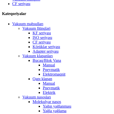
CF seriyası
Kateqoriyalar
Vakuum məhsulları
Vakuum fitinqləri
KF seriyası
ISO seriyası
CF seriyası
Körüklər seriyası
Adapter seriyası
Vakuum klapanları
Bucaq/Blok Vana
Manual
Pnevmatik
Elektromaqnit
Qapı klapan
Manual
Pnevmatik
Elektrik
Vakuum nasosları
Molekulyar nasos
Yağın yağlanması
Yağla yağlama