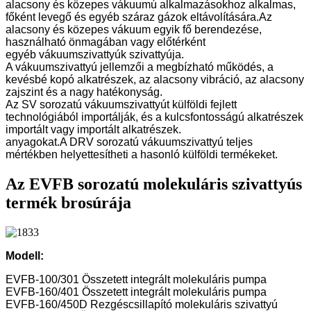
alacsony és közepes vákuumú alkalmazásokhoz alkalmas,
főként levegő és egyéb száraz gázok eltávolítására.Az
alacsony és közepes vákuum egyik fő berendezése,
használható önmagában vagy előtérként
egyéb vákuumszivattyúk szivattyúja.
A vákuumszivattyú jellemzői a megbízható működés, a
kevésbé kopó alkatrészek, az alacsony vibráció, az alacsony
zajszint és a nagy hatékonyság.
Az SV sorozatú vákuumszivattyút külföldi fejlett
technológiából importálják, és a kulcsfontosságú alkatrészek
importált vagy importált alkatrészek.
anyagokat.A DRV sorozatú vákuumszivattyú teljes
mértékben helyettesítheti a hasonló külföldi termékeket.
Az EVFB sorozatú molekuláris szivattyús
termék brosúrája
Modell:
EVFB-100/301 Összetett integrált molekuláris pumpa
EVFB-160/401 Összetett integrált molekuláris pumpa
EVFB-160/450D Rezgéscsillapító molekuláris szivattyú