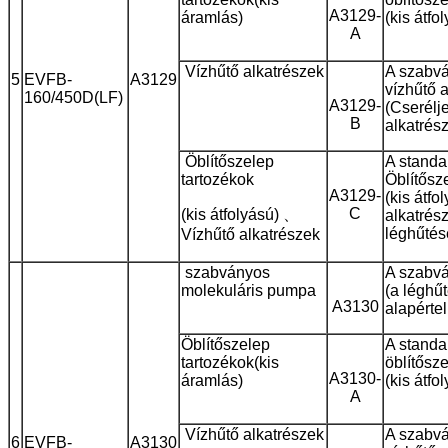
A3129-
áramlás)
(kis átfo
A
Vízhűtő alkatrészek
A szabvá
5
EVFB-
A3129
vízhűtő 
160/450D(LF)
A3129-
(Cserélj
B
alkatrés
Öblítőszelep
A standa
tartozékok
Öblítősz
A3129-
(kis átfo
C
(kis átfolyású) 、
alkatrész
léghűtés
Vízhűtő alkatrészek
szabványos
A szabvá
molekuláris pumpa
(a léghű
A3130
alapérte
Öblítőszelep
A standa
tartozékok
(kis
öblítősz
A3130-
áramlás)
(kis átfo
A
Vízhűtő alkatrészek
A szabvá
6
EVFB-
A3130