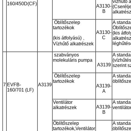
vízhűtő 
160/450D(CF)
A3130-
(Cserélj
B
alkatrés
Öblítőszelep
A standa
tartozékok
Öblítősz
A3130-
(kis átfo
C
(kis átfolyású) 、
alkatrész
léghűtés
Vízhűtő alkatrészek
szabványos
A standa
molekuláris pumpa
(vízhűtés
A3139
szerint 
Öblítőszelep
A standa
tartozékok
öblítősz
7
EVFB-
A3139
A3139-
160/701 (LF)
A
Ventilátor
A standa
A3139-
alkatrészek
ventiláto
B
Öblítőszelep
A standa
tartozékok,
Ventilátor
öblítősz