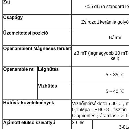
Zaj
≤55 dB (a standard l
Csapágy
Zsírozott kerámia goly
Üzemeltetési
pozíció
Bármi
Oper.ambient
Mágneses
terület
≤3 mT (legnagyobb 10 mT, 
kell)
Oper.ambie
nt
Léghűtés
5 ~ 35 ℃
Vízhűtés
5 ~ 40 ℃
Hűtővíz követelmények
Vízhőmérséklet:15-30℃；
0,15Mpa；PH6~8，tisztán
Olajmentes；áramlás：≥1L/
Ajánlott
elülső szivattyú
2-6 l/s
3-8L