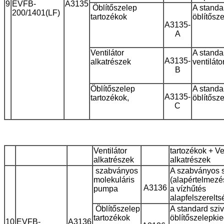
9
EVFB-
A3135
Öblítőszelep
A standa
200/1401(LF)
tartozékok
öblítősz
A3135-
A
Ventilátor
A standa
A3135-
alkatrészek
ventiláto
B
Öblítőszelep
A standa
A3135-
tartozékok,
öblítősz
C
Ventilátor
tartozékok + Ve
alkatrészek
alkatrészek
szabványos
A szabványos s
molekuláris
(alapértelmezés
A3136
pumpa
a vízhűtés
alapfelszerelts
Öblítőszelep
A standard sziv
tartozékok
öblítőszelep
kie
10
EVFB-
A3136