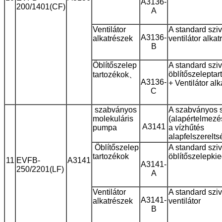
A3136-
200/1401(CF)
A
Ventilátor
A standard sziv
A3136-
alkatrészek
ventilátor alka
B
Öblítőszelep
A standard sziv
öblítőszelep
tar
tartozékok
、
A3136-
+ Ventilátor al
C
szabványos
A szabványos s
molekuláris
(alapértelmezés
A3141
pumpa
a vízhűtés
alapfelszerelts
Öblítőszelep
A standard sziv
tartozékok
öblítőszelep
kie
11
EVFB-
A3141
A3141-
250/2201(LF)
A
Ventilátor
A standard sziv
A3141-
alkatrészek
ventilátor
B