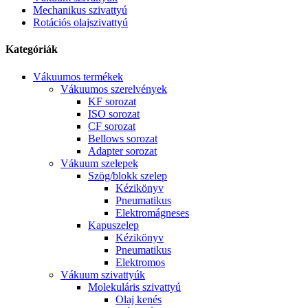
Mechanikus szivattyú
Rotációs olajszivattyú
Kategóriák
Vákuumos termékek
Vákuumos szerelvények
KF sorozat
ISO sorozat
CF sorozat
Bellows sorozat
Adapter sorozat
Vákuum szelepek
Szög/blokk szelep
Kézikönyv
Pneumatikus
Elektromágneses
Kapuszelep
Kézikönyv
Pneumatikus
Elektromos
Vákuum szivattyúk
Molekuláris szivattyú
Olaj kenés