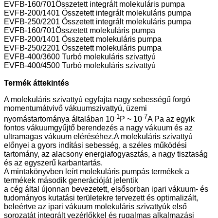
EVFB-160/701Összetett integrált molekuláris pumpa
EVFB-200/1401 Összetett integrált molekuláris pumpa
EVFB-250/2201 Összetett integrált molekuláris pumpa
EVFB-160/701Összetett molekuláris pumpa
EVFB-200/1401 Összetett molekuláris pumpa
EVFB-250/2201 Összetett molekuláris pumpa
EVFB-400/3600 Turbó molekuláris szivattyú
EVFB-400/4500 Turbó molekuláris szivattyú
Termék áttekintés
A molekuláris szivattyú egyfajta nagy sebességű forgó
momentumátvivő vákuumszivattyú, üzemi
-1
-7
nyomástartománya általában 10
P ~ 10
A Pa az egyik
fontos vákuumgyűjtő berendezés a nagy vákuum és az
ultramagas vákuum eléréséhez.A molekuláris szivattyú
előnyei a gyors indítási sebesség, a széles működési
tartomány, az alacsony energiafogyasztás, a nagy tisztaság
és az egyszerű karbantartás.
A mintakönyvben leírt molekuláris pumpás termékek a
termékek második generációját jelentik
a cég által újonnan bevezetett, elsősorban ipari vákuum- és
tudományos kutatási területekre tervezett és optimalizált,
beleértve az ipari vákuum molekuláris szivattyúk első
sorozatát integrált vezérlőkkel és rugalmas alkalmazási