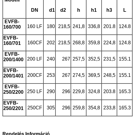
DN
d1
d2
h
h1
h3
L
EVFB-
160 LF
180
218,5
241,8
336,8
201.8
124.8
160/700
EVFB-
160CF
202
218,5
268,8
359,8
224,8
124.8
160/701
EVFB-
200 LF
240
267
257,5
352,5
231,5
155.1
200/1400
EVFB-
200CF
253
267
274,5
369,5
248,5
155.1
200/1401
EVFB-
250 LF
290
296
229,8
324,8
203.8
165.3
250/2200
EVFB-
250CF
305
296
259,8
354,8
233,8
165.3
250/2201
Rendelés
Információ