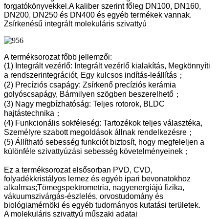
forgatókönyvekkel.A kaliber szerint főleg DN100, DN160,
DN200, DN250 és DN400 és egyéb termékek vannak.
Zsírkenésű integrált molekuláris szivattyú
A terméksorozat főbb jellemzői:
(1) Integrált vezérlő: Integrált vezérlő kialakítás, Megkönnyíti
a rendszerintegrációt, Egy kulcsos indítás-leállítás；
(2) Precíziós csapágy: Zsírkenő precíziós kerámia
golyóscsapágy, Bármilyen szögben beszerelhető；
(3) Nagy megbízhatóság: Teljes rotorok, BLDC
hajtástechnika；
(4) Funkcionális sokféleség: Tartozékok teljes választéka,
Személyre szabott megoldások állnak rendelkezésre；
(5) Állítható sebesség funkciót biztosít, hogy megfeleljen a
különféle szivattyúzási sebesség követelményeinek；
Ez a terméksorozat elsősorban PVD, CVD,
folyadékkristályos lemez és egyéb ipari bevonatokhoz
alkalmas;Tömegspektrometria, nagyenergiájú fizika,
vákuumszivárgás-észlelés, orvostudomány és
biológiamérnöki és egyéb tudományos kutatási területek.
A molekuláris szivattyú műszaki adatai