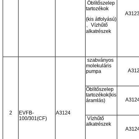
Öblítőszelep
tartozékok
A312
(kis átfolyású)
、Vízhűtő
alkatrészek
szabványos
molekuláris
A31
pumpa
Öblítőszelep
tartozékok
(kis
A312
áramlás)
2
EVFB-
A3124
100/301(CF)
Vízhűtő
alkatrészek
A312