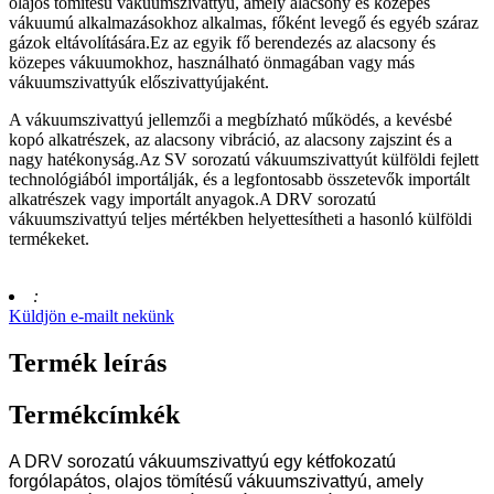
olajos tömítésű vákuumszivattyú, amely alacsony és közepes
vákuumú alkalmazásokhoz alkalmas, főként levegő és egyéb száraz
gázok eltávolítására.Ez az egyik fő berendezés az alacsony és
közepes vákuumokhoz, használható önmagában vagy más
vákuumszivattyúk előszivattyújaként.
A vákuumszivattyú jellemzői a megbízható működés, a kevésbé
kopó alkatrészek, az alacsony vibráció, az alacsony zajszint és a
nagy hatékonyság.Az SV sorozatú vákuumszivattyút külföldi fejlett
technológiából importálják, és a legfontosabb összetevők importált
alkatrészek vagy importált anyagok.A DRV sorozatú
vákuumszivattyú teljes mértékben helyettesítheti a hasonló külföldi
termékeket.
:
Küldjön e-mailt nekünk
Termék leírás
Termékcímkék
A DRV sorozatú vákuumszivattyú egy kétfokozatú
forgólapátos, olajos tömítésű vákuumszivattyú, amely