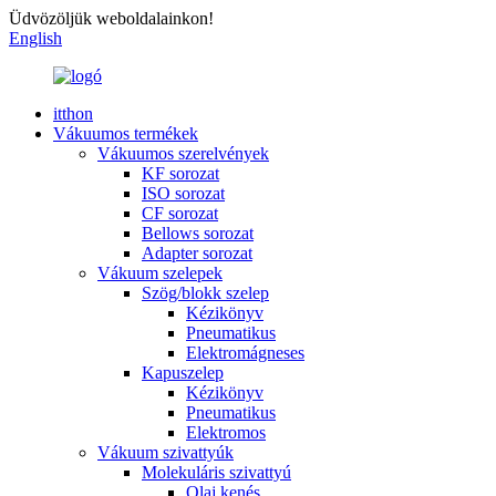
Üdvözöljük weboldalainkon!
English
itthon
Vákuumos termékek
Vákuumos szerelvények
KF sorozat
ISO sorozat
CF sorozat
Bellows sorozat
Adapter sorozat
Vákuum szelepek
Szög/blokk szelep
Kézikönyv
Pneumatikus
Elektromágneses
Kapuszelep
Kézikönyv
Pneumatikus
Elektromos
Vákuum szivattyúk
Molekuláris szivattyú
Olaj kenés