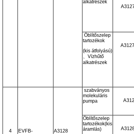
alkatrészek
A312
Öblítőszelep
tartozékok
A312
(kis átfolyású)
、Vízhűtő
alkatrészek
szabványos
molekuláris
A31
pumpa
Öblítőszelep
tartozékok
(kis
A312
áramlás)
4
EVFB-
A3128