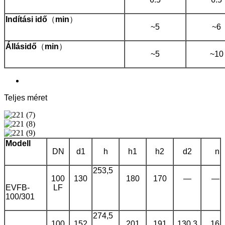
Indítási idő
（
min
）
~5
~6
Állásidő
（
min
）
~5
~10
Teljes méret
Modell
DN
d1
h
h1
h2
d2
n
253,5
100
130
180
170
—
—
EVFB-
LF
100/301
274,5
100
152
201
191
130.3
16