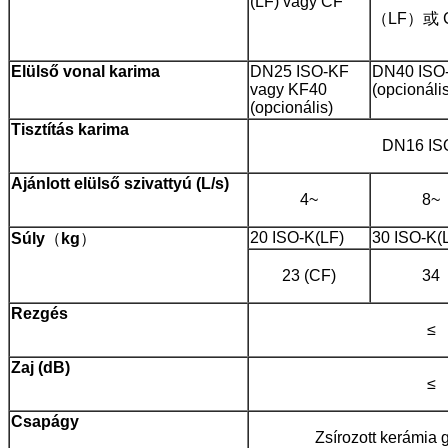
(LF) vagy CF
（LF）或 
Elülső vonal
karima
DN25 ISO-KF
DN40 ISO
vagy KF40
(opcionáli
(opcionális)
Tisztítás
karima
DN16 IS
Ajánlott
elülső szivattyú (L/s)
4~
8~
20 ISO-K(LF)
30 ISO-K(
Súly
（
kg
）
23 (CF)
34
Rezgés
≤
Zaj (dB)
≤
Csapágy
Zsírozott kerámia