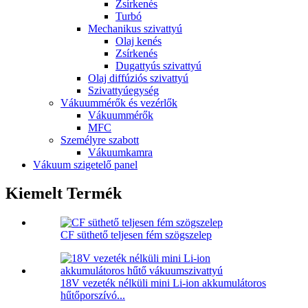
Zsírkenés
Turbó
Mechanikus szivattyú
Olaj kenés
Zsírkenés
Dugattyús szivattyú
Olaj diffúziós szivattyú
Szivattyúegység
Vákuummérők és vezérlők
Vákuummérők
MFC
Személyre szabott
Vákuumkamra
Vákuum szigetelő panel
Kiemelt Termék
CF süthető teljesen fém szögszelep
18V vezeték nélküli mini Li-ion akkumulátoros
hűtőporszívó...