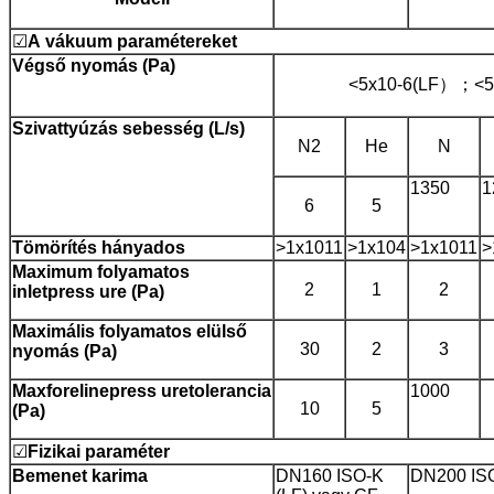
☑
A
vákuum
paramétereket
Végső
nyomás (Pa)
<5x10-6(LF）；<
Szivattyúzás
sebesség
(L/s)
N2
He
N
1350
1
6
5
Tömörítés
hányados
>1x1011
>1x104
>1x1011
>
Maximum folyamatos
2
1
2
inletpre
s
s
ure (Pa)
Maximális folyamatos elülső
30
2
3
nyomás (Pa)
Maxforelinepre
s
s
uretolerancia
1000
10
5
(Pa)
☑
Fizikai
paraméter
Bemenet
karima
DN160 ISO-K
DN200 IS