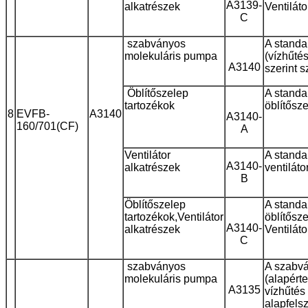
A3139-
alkatrészek
Ventiláto
C
szabványos
A standa
molekuláris pumpa
(vízhűtés
A3140
szerint 
Öblítőszelep
A standa
tartozékok
öblítősz
8
EVFB-
A3140
A3140-
160/701(CF)
A
Ventilátor
A standa
A3140-
alkatrészek
ventiláto
B
Öblítőszelep
A standa
tartozékok,
Ventilátor
öblítősz
A3140-
alkatrészek
Ventiláto
C
szabványos
A szabvá
molekuláris pumpa
(alapért
A3135
vízhűtés
alapfelsz