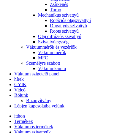
Zsírkenés
Turbó
Mechanikus szivattyú
Rotációs olajszivattyú
Dugattyús szivattyú
Roots szivattyú
Olaj diffúziós szivattyú
Szivattyúegység
Vákuummérők és vezérlők
Vákuummérők
MFC
Személyre szabott
Vákuumkamra
Vákuum szigetelő panel
hírek
GYIK
Videó
Rólunk
Bizonyítvány
Lépjen kapcsolatba velünk
itthon
Termékek
Vákuumos termékek
Vákuum szivattyúk