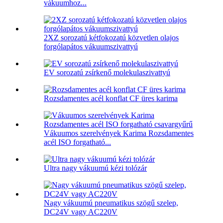
vákuumhoz...
2XZ sorozatú kétfokozatú közvetlen olajos
forgólapátos vákuumszivattyú
EV sorozatú zsírkenő molekulaszivattyú
Rozsdamentes acél konflat CF üres karima
Vákuumos szerelvények Karima Rozsdamentes
acél ISO forgatható...
Ultra nagy vákuumú kézi tolózár
Nagy vákuumú pneumatikus szögű szelep,
DC24V vagy AC220V