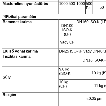
Maxforeline nyomástűrés
1000
500
1000
500
50
Pa
☑
Fizikai
paraméter
Bemenet
karima
DN160 ISO-K (LF
DN100
ISO-K
(LF)
vagy CF
Elülső vonal
karima
DN25 ISO-KF vagy DN40KF 
Tisztítás
karima
DN16 ISO-KF
9,6 kg
10 kg (I
(ISO-K
Súly
10 kg
11 kg 
(CF)
Rezgés
≤0,05 μm