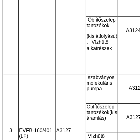
Öblítőszelep
tartozékok
A312
(kis átfolyású)
、Vízhűtő
alkatrészek
szabványos
molekuláris
A31
pumpa
Öblítőszelep
tartozékok
(kis
A312
áramlás)
3
EVFB-160/401
A3127
(LF)
Vízhűtő