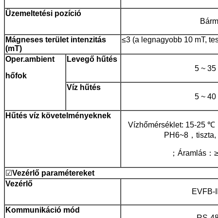
Üzemeltetési
pozíció
Bárm
Mágneses
terület
intenzitás
≤3 (a legnagyobb 10 mT, test
(mT)
Oper.ambient
Levegő
hűtés
5 ~ 35
hőfok
Víz
hűtés
5 ~ 40
Hűtés
víz
követelményeknek
Vízhőmérséklet: 15-25
PH6~8，tiszta, 
；Áramlás：≥1
☑
Vezérlő
paramétereket
Vezérlő
EVFB-II
Kommunikáció
mód
RS-4