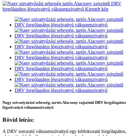
Nagy szivattyúzási sebesség, tartós Alacsony zajszintű DRV forgólapátos
légszivattyú vákuumszivattyú
Rövid leírás:
A DRV sorozatú vákuumszivattyú egy kétfokozatú forgólapátos,