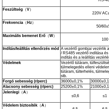
Feszültség
（
V
）
220V AC
Frekvencia
（
Hz
）
50/60
Maximális
bemenet
Erő
（
W
）
100
Indítás/leállítás
ellenőrzés
mód
A vezérlő gombjai vezérlik az
/ RS485 vezérlő indítása és 
indítás és a leállítás vezérl
Védelmek
Vezérlő túláram, túlfeszültsé
túlmelegedés elleni védelem
túláram, túlterhelés, túlme
stb.
Forgó
sebesség
(r/perc)
36000±0,1%
30000±0,
Alacsony
sebesség
(r/perc)
25200±0,1%
21000±0,
Jelenlegi
（
A
）
≤0,6
≤1
Védelem
biztosíték
（
A
）
6.5
6.5