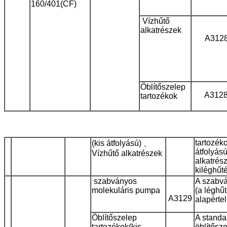
160/401(CF)
Vízhűtő
alkatrészek
A312
Öblítőszelep
A312
tartozékok
tartozéko
(kis átfolyású) 、
átfolyás
Vízhűtő alkatrészek
alkatrés
ki
léghűt
szabványos
A szabvá
molekuláris pumpa
(a léghű
A3129
alapérte
Öblítőszelep
A standa
tartozékok
(kis
öblítősz