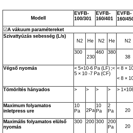
EVFB-
EVFB-
EVFB-
Modell
100/301
160/401
160/45
☑
A
vákuum
paramétereket
Szivattyúzás
sebesség
(L/s)
N2
He
N2
He
N2
300
460
380
230
38
Végső
nyomás
< 5×10-6 Pa (LF) ;<
< 8 × 1
5 × 10 -7 Pa (CF)
< 8 × 1
Tömörítés
hányados
>
>
>
>
> 1×10
Maximum folyamatos
10
10
2
2Pa
20
inletpre
s
s
ure
Pa
Pa
Pa
Maximális folyamatos elülső
300
200
300
200
20
nyomás
Pa