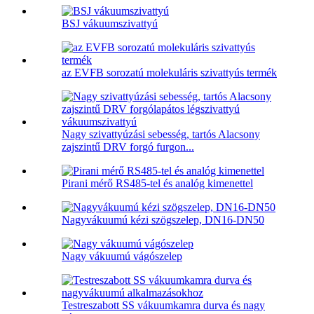
BSJ vákuumszivattyú
az EVFB sorozatú molekuláris szivattyús termék
Nagy szivattyúzási sebesség, tartós Alacsony
zajszintű DRV forgó furgon...
Pirani mérő RS485-tel és analóg kimenettel
Nagyvákuumú kézi szögszelep, DN16-DN50
Nagy vákuumú vágószelep
Testreszabott SS vákuumkamra durva és nagy