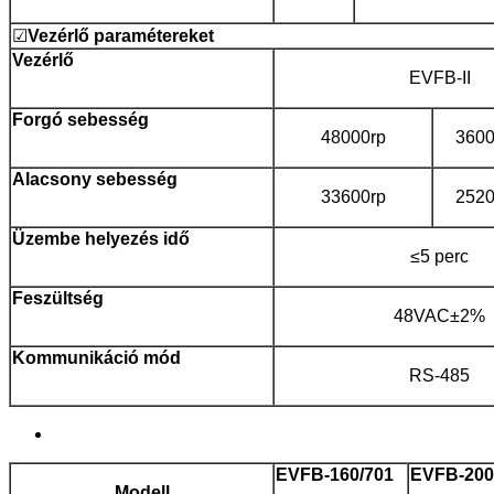
☑
Vezérlő
paramétereket
Vezérlő
EVFB-II
Forgó
sebesség
48000rp
3600
Alacsony
sebesség
33600rp
2520
Üzembe helyezés
idő
≤5 perc
Feszültség
48VAC±2%
Kommunikáció
mód
RS-485
EVFB-160/701
EVFB-200
Modell