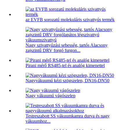
az EVFB sorozatú molekuláris szivattyús termék
Nagy szivattyúzási sebesség, tartós Alacsony
zajszintű DRV forgó furgon...
Pirani mérő RS485-tel és analóg kimenettel
Nagyvákuumú kézi szögszelep, DN16-DN50
Nagy vákuumú vágószelep
Testreszabott SS vákuumkamra durva és nagy
vákuumhoz...