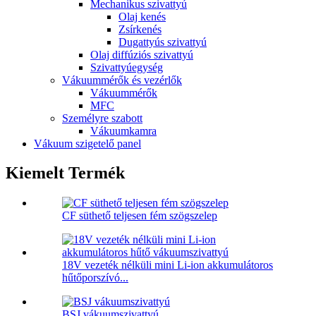
Mechanikus szivattyú
Olaj kenés
Zsírkenés
Dugattyús szivattyú
Olaj diffúziós szivattyú
Szivattyúegység
Vákuummérők és vezérlők
Vákuummérők
MFC
Személyre szabott
Vákuumkamra
Vákuum szigetelő panel
Kiemelt Termék
CF süthető teljesen fém szögszelep
18V vezeték nélküli mini Li-ion akkumulátoros
hűtőporszívó...
BSJ vákuumszivattyú