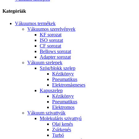
Kategóriák
Vákuumos termékek
Vákuumos szerelvények
KF sorozat
ISO sorozat
CF sorozat
Bellows sorozat
Adapter sorozat
Vákuum szelepek
Szög/blokk szelep
Kézikönyv
Pneumatikus
Elektromágneses
Kapuszelep
Kézikönyv
Pneumatikus
Elektromos
Vákuum szivattyúk
Molekuláris szivattyú
Olaj kenés
Zsírkenés
Turbó