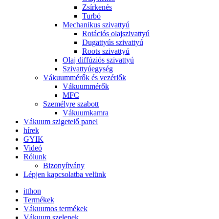
Zsírkenés
Turbó
Mechanikus szivattyú
Rotációs olajszivattyú
Dugattyús szivattyú
Roots szivattyú
Olaj diffúziós szivattyú
Szivattyúegység
Vákuummérők és vezérlők
Vákuummérők
MFC
Személyre szabott
Vákuumkamra
Vákuum szigetelő panel
hírek
GYIK
Videó
Rólunk
Bizonyítvány
Lépjen kapcsolatba velünk
itthon
Termékek
Vákuumos termékek
Vákuum szelepek