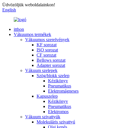
Üdvözöljük weboldalainkon!
English
itthon
Vákuumos termékek
Vákuumos szerelvények
KF sorozat
ISO sorozat
CF sorozat
Bellows sorozat
Adapter sorozat
Vákuum szelepek
Szög/blokk szelep
Kézikönyv
Pneumatikus
Elektromágneses
Kapuszelep
Kézikönyv
Pneumatikus
Elektromos
Vákuum szivattyúk
Molekuláris szivattyú
Olaj kenés