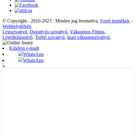
© Copyright - 2010-2023 : Minden jog fenntartva.
Forró termékek
-
Webhelytérkép
Légszivattyú
,
Dugattyús szivattyú
,
Vákuumos Fitting
,
Légritkításmérő
,
Turbó szivattyú
,
Ipari vákuumszivattyú
,
Küldjön e-mailt
WhatsApp
WhatsApp
x