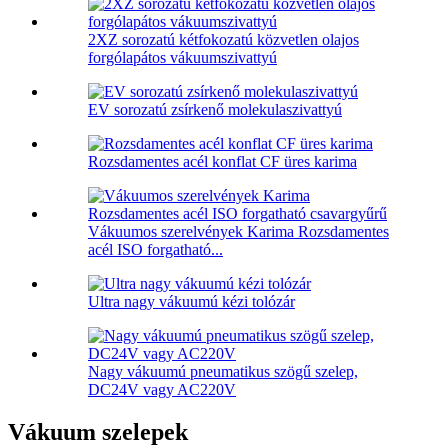
2XZ sorozatú kétfokozatú közvetlen olajos
forgólapátos vákuumszivattyú
EV sorozatú zsírkenő molekulaszivattyú
Rozsdamentes acél konflat CF üres karima
Vákuumos szerelvények Karima Rozsdamentes
acél ISO forgatható...
Ultra nagy vákuumú kézi tolózár
Nagy vákuumú pneumatikus szögű szelep,
DC24V vagy AC220V
Vákuum szelepek