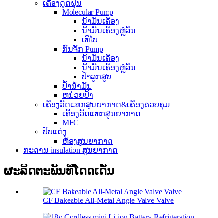
ເຄື່ອງດູດຝຸ່ນ
Molecular Pump
ນ້ຳມັນເຄື່ອງ
ນໍ້າມັນເຄື່ອງຫຼໍ່ລື່ນ
ເທີໂບ
ກົນຈັກ Pump
ນ້ຳມັນເຄື່ອງ
ນໍ້າມັນເຄື່ອງຫຼໍ່ລື່ນ
ປ້ຳລູກສູບ
ປໍ້ານໍ້າມັນ
ຫນ່ວຍປ້ຳ
ເຄື່ອງວັດແທກສູນຍາກາດ&ເຄື່ອງຄວບຄຸມ
ເຄື່ອງວັດແທກສູນຍາກາດ
MFC
ປັບແຕ່ງ
ຫ້ອງສູນຍາກາດ
ກະ​ດານ insulation ສູນຍາກາດ
ຜະລິດຕະພັນທີ່ໂດດເດັ່ນ
CF Bakeable All-Metal Angle Valve Valve