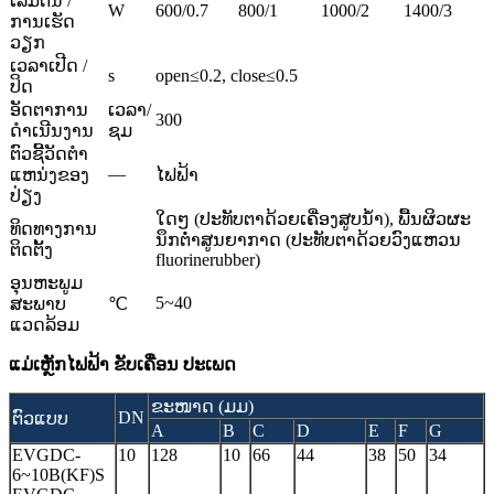
ເລີ່ມຕົ້ນ /
W
600/0.7
800/1
1000/2
1400/3
ການເຮັດ
ວຽກ
ເວລາເປີດ /
s
open≤0.2, close≤0.5
ປິດ
ອັດຕາການ
ເວລາ/
300
ດໍາເນີນງານ
ຊມ
ຕົວຊີ້ວັດຕໍາ
—
ແຫນ່ງຂອງ
ໄຟ​ຟ້າ​
ປ່ຽງ
ໃດໆ (ປະທັບຕາດ້ວຍເຄື່ອງສູບນ້ໍາ), ພື້ນຜິວຜະ
ທິດທາງການ
ນຶກຕ່ໍາສູນຍາກາດ (ປະທັບຕາດ້ວຍວົງແຫວນ
ຕິດຕັ້ງ
fluorinerubber)
ອຸນຫະພູມ
5~40
ສະພາບ
℃
ແວດລ້ອມ
ແມ່ເຫຼັກໄຟຟ້າ
ຂັບເຄື່ອນ
ປະເພດ
ຂະໜາດ (ມມ)
DN
ຕົວແບບ
A
B
C
D
E
F
G
EVGDC-
10
128
10
66
44
38
50
34
6~10B(KF)S