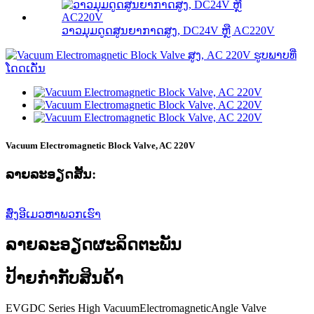
ວາວມຸມດູດສູນຍາກາດສູງ, DC24V ຫຼື AC220V
Vacuum Electromagnetic Block Valve, AC 220V
ລາຍ​ລະ​ອຽດ​ສັ້ນ​:
ສົ່ງອີເມວຫາພວກເຮົາ
ລາຍລະອຽດຜະລິດຕະພັນ
ປ້າຍກຳກັບສິນຄ້າ
EVGDC Series High VacuumElectromagneticAngle Valve