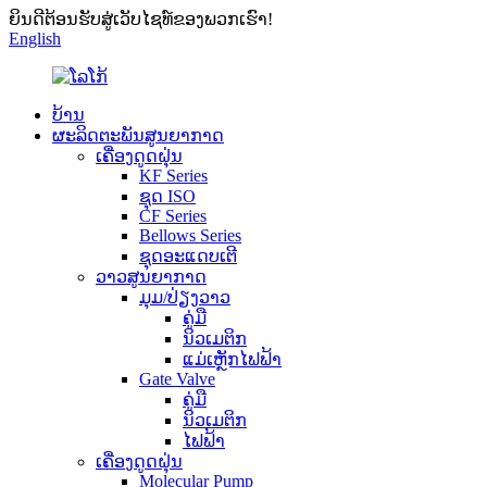
ຍິນດີຕ້ອນຮັບສູ່ເວັບໄຊທ໌ຂອງພວກເຮົາ!
English
ບ້ານ
ຜະລິດຕະພັນສູນຍາກາດ
ເຄື່ອງດູດຝຸ່ນ
KF Series
ຊຸດ ISO
CF Series
Bellows Series
ຊຸດອະແດບເຕີ
ວາວສູນຍາກາດ
ມຸມ/ປ່ຽງວາວ
ຄູ່ມື
ນິວເມຕິກ
ແມ່ເຫຼັກໄຟຟ້າ
Gate Valve
ຄູ່ມື
ນິວເມຕິກ
ໄຟຟ້າ
ເຄື່ອງດູດຝຸ່ນ
Molecular Pump