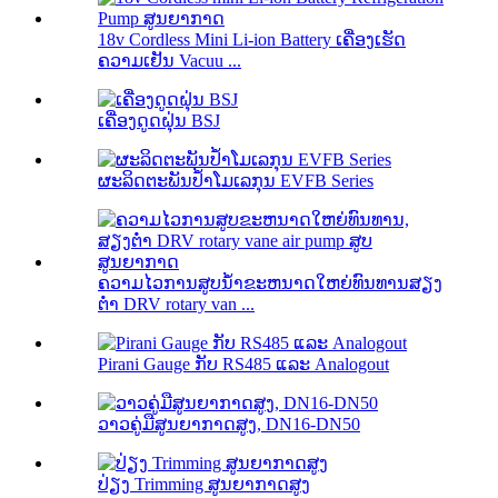
18v Cordless Mini Li-ion Battery ເຄື່ອງເຮັດ
ຄວາມເຢັນ Vacuu ...
ເຄື່ອງດູດຝຸ່ນ BSJ
ຜະລິດຕະພັນປ້ຳໂມເລກຸນ EVFB Series
ຄວາມໄວການສູບນ້ໍາຂະຫນາດໃຫຍ່ທົນທານສຽງ
ຕ່ໍາ DRV rotary van ...
Pirani Gauge ກັບ RS485 ແລະ Analogout
ວາວຄູ່ມືສູນຍາກາດສູງ, DN16-DN50
ປ່ຽງ Trimming ສູນຍາກາດສູງ