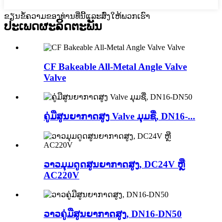
ຂຽນຂໍ້ຄວາມຂອງທ່ານທີ່ນີ້ແລະສົ່ງໃຫ້ພວກເຮົາ
ປະເພດຜະລິດຕະພັນ
CF Bakeable All-Metal Angle Valve
Valve
ຄູ່ມືສູນຍາກາດສູງ Valve ມຸມຊື່, DN16-...
ວາວມຸມດູດສູນຍາກາດສູງ, DC24V ຫຼື
AC220V
ວາວຄູ່ມືສູນຍາກາດສູງ, DN16-DN50