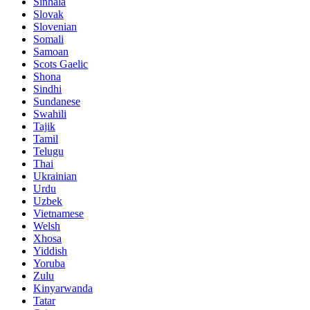
Sinhala
Slovak
Slovenian
Somali
Samoan
Scots Gaelic
Shona
Sindhi
Sundanese
Swahili
Tajik
Tamil
Telugu
Thai
Ukrainian
Urdu
Uzbek
Vietnamese
Welsh
Xhosa
Yiddish
Yoruba
Zulu
Kinyarwanda
Tatar