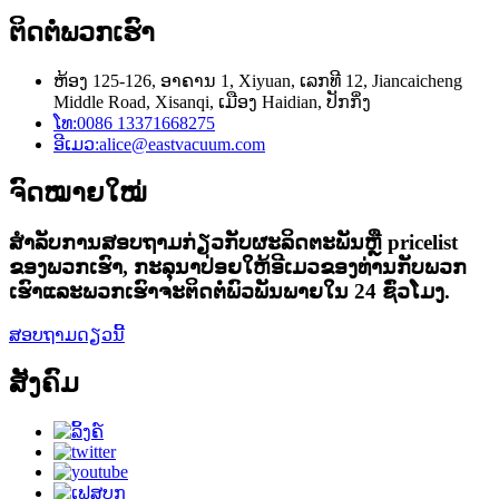
ຕິດ​ຕໍ່​ພວກ​ເຮົາ
ຫ້ອງ 125-126, ອາຄານ 1, Xiyuan, ເລກທີ 12, Jiancaicheng
Middle Road, Xisanqi, ເມືອງ Haidian, ປັກກິ່ງ
ໂທ:
0086 13371668275
ອີເມວ:
alice@eastvacuum.com
ຈົດໝາຍໃໝ່
ສໍາ​ລັບ​ການ​ສອບ​ຖາມ​ກ່ຽວ​ກັບ​ຜະ​ລິດ​ຕະ​ພັນ​ຫຼື pricelist
ຂອງ​ພວກ​ເຮົາ​, ກະ​ລຸ​ນາ​ປ່ອຍ​ໃຫ້​ອີ​ເມວ​ຂອງ​ທ່ານ​ກັບ​ພວກ​
ເຮົາ​ແລະ​ພວກ​ເຮົາ​ຈະ​ຕິດ​ຕໍ່​ພົວ​ພັນ​ພາຍ​ໃນ 24 ຊົ່ວ​ໂມງ​.
ສອບຖາມດຽວນີ້
ສັງຄົມ