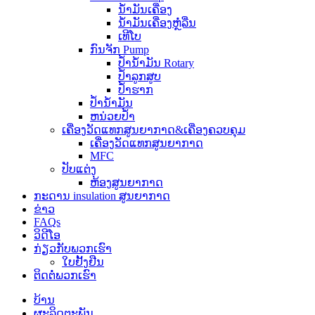
ນ້ຳມັນເຄື່ອງ
ນໍ້າມັນເຄື່ອງຫຼໍ່ລື່ນ
ເທີໂບ
ກົນຈັກ Pump
ປ້ຳນ້ຳມັນ Rotary
ປ້ຳລູກສູບ
ປ້ຳຮາກ
ປໍ້ານໍ້າມັນ
ຫນ່ວຍປ້ຳ
ເຄື່ອງວັດແທກສູນຍາກາດ&ເຄື່ອງຄວບຄຸມ
ເຄື່ອງວັດແທກສູນຍາກາດ
MFC
ປັບແຕ່ງ
ຫ້ອງສູນຍາກາດ
ກະ​ດານ insulation ສູນຍາກາດ
ຂ່າວ
FAQs
ວິດີໂອ
ກ່ຽວ​ກັບ​ພວກ​ເຮົາ
ໃບຢັ້ງຢືນ
ຕິດ​ຕໍ່​ພວກ​ເຮົາ
ບ້ານ
ຜະລິດຕະພັນ