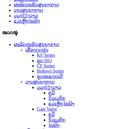
ຜະລິດຕະພັນສູນຍາກາດ
ວາວສູນຍາກາດ
ມຸມ/ປ່ຽງວາວ
ແມ່ເຫຼັກໄຟຟ້າ
ໝວດໝູ່
ຜະລິດຕະພັນສູນຍາກາດ
ເຄື່ອງດູດຝຸ່ນ
KF Series
ຊຸດ ISO
CF Series
Bellows Series
ຊຸດອະແດບເຕີ
ວາວສູນຍາກາດ
ມຸມ/ປ່ຽງວາວ
ຄູ່ມື
ນິວເມຕິກ
ແມ່ເຫຼັກໄຟຟ້າ
Gate Valve
ຄູ່ມື
ນິວເມຕິກ
ໄຟຟ້າ