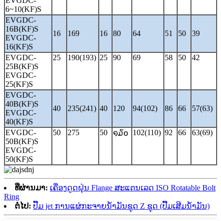
EVGDC-
6~10(KF)S
EVGDC-
16B(KF)S
16
169
16
80
64
51
50
39
EVGDC-
16(KF)S
EVGDC-
25
190(193)
25
90
69
58
50
42
25B(KF)S
EVGDC-
25(KF)S
EVGDC-
40B(KF)S
40
235(241)
40
120
94(102)
86
66
57(63)
EVGDC-
40(KF)S
EVGDC-
50
275
50
102(110)
92
66
63(69)
໑໓໐
50B(KF)S
EVGDC-
50(KF)S
ທີ່ຜ່ານມາ:
ເຄື່ອງດູດຝຸ່ນ Flange ສະແຕນເລດ ISO Rotatable Bolt
Ring
ຕໍ່ໄປ:
ປັ໊ມ jet ການແຜ່ກະຈາຍນ້ໍາມັນຊຸດ Z ຊຸດ (ປັ໊ມເສີມນ້ໍາມັນ)