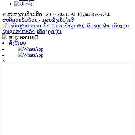
© ສະຫງວນລິຂະສິດ - 2010-2023 : All Rights Reserved.
ຜະລິດຕະພັນຮ້ອນ
-
ແຜນຜັງເວັບໄຊທ໌
ເຄື່ອງວັດສູນຍາກາດ
,
ປ້ຳ Turbo
,
ປ້ຳລູກສູບ
,
ເຄື່ອງດູດຝຸ່ນ
,
ເຄື່ອງດູດ
ຝຸ່ນອຸດສາຫະກໍາ
,
ເຄື່ອງດູດຝຸ່ນ
,
ສົ່ງອີເມວ
WhatsApp
WhatsApp
x