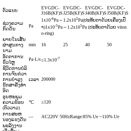
EVGDC-
EVGDC-
EVGDC-
EVGDC-
ຕົວແບບ
J16B(KF)S
J25B(KF)S
J40B(KF)S
J50B(KF)S
-6
5
1x10
Pa～1.2x10
Pa(ປະທັບຕາດ້ວຍເຄື່ອງເປົ່
ຊ່ວງຄວາມ
Pa
-5
5
າ)1x10
Pa～1.2x10
Pa (ປະທັບຕາດ້ວຍ viton
ກົດດັນ
o-ring)
ພາຍໃນເສັ້ນ
mm
16
25
40
50
ຜ່າສູນກາງ
ນາມ
ອັດຕາການ
-7
Pa·L/s
≤1.3x10
ຮົ່ວໄຫຼ
ຊີວິດການບໍລິ
ການຈົນກ່ວາ
200000
ການບໍາລຸງ
ເວລາ
ຮັກສາຄັ້ງທໍາ
ອິດ
ອຸນຫະພູມ
≤120
ຄວາມຮ້ອນ
℃
(ຕົວວາວ)
ການສະຫ
—
AC220V 50HzRange:85% Ue ~110% Ue
ນອງແຮງດັນ
ພະລັງງານ