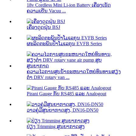
18v Cordless Mini Li-ion Battery ເຄື່ອງເຮັດ
ຄວາມເຢັນ Vacuu ...
ເຄື່ອງດູດຝຸ່ນ BSJ
ຜະລິດຕະພັນປ້ຳໂມເລກຸນ EVFB Series
ຄວາມໄວການສູບນ້ໍາຂະຫນາດໃຫຍ່ທົນທານສຽງ
ຕ່ໍາ DRV rotary van ...
Pirani Gauge ກັບ RS485 ແລະ Analogout
ວາວຄູ່ມືສູນຍາກາດສູງ, DN16-DN50
ປ່ຽງ Trimming ສູນຍາກາດສູງ