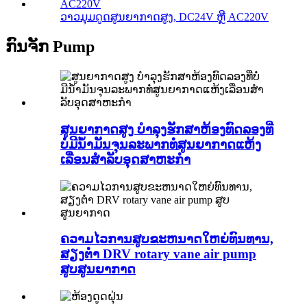
ວາວມຸມດູດສູນຍາກາດສູງ, DC24V ຫຼື AC220V
ກົນຈັກ Pump
ສູນຍາກາດສູງ ບໍາລຸງຮັກສາຫ້ອງທົດລອງທີ່
ບໍ່ມີນ້ໍາມັນຈຸນລະພາກທໍ່ສູນຍາກາດແຫ້ງ
ເລື່ອນສໍາລັບອຸດສາຫະກໍາ
ຄວາມໄວການສູບຂະຫນາດໃຫຍ່ທົນທານ,
ສຽງຕ່ໍາ DRV rotary vane air pump
ສູບສູນຍາກາດ