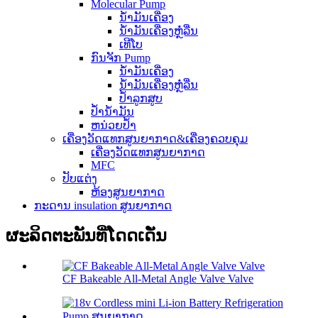
Molecular Pump
ນ້ຳມັນເຄື່ອງ
ນໍ້າມັນເຄື່ອງຫຼໍ່ລື່ນ
ເທີໂບ
ກົນຈັກ Pump
ນ້ຳມັນເຄື່ອງ
ນໍ້າມັນເຄື່ອງຫຼໍ່ລື່ນ
ປ້ຳລູກສູບ
ປໍ້ານໍ້າມັນ
ຫນ່ວຍປ້ຳ
ເຄື່ອງວັດແທກສູນຍາກາດ&ເຄື່ອງຄວບຄຸມ
ເຄື່ອງວັດແທກສູນຍາກາດ
MFC
ປັບແຕ່ງ
ຫ້ອງສູນຍາກາດ
ກະ​ດານ insulation ສູນຍາກາດ
ຜະລິດຕະພັນທີ່ໂດດເດັ່ນ
CF Bakeable All-Metal Angle Valve Valve