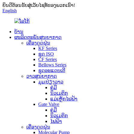
ຍິນດີຕ້ອນຮັບສູ່ເວັບໄຊທ໌ຂອງພວກເຮົາ!
English
ບ້ານ
ຜະລິດຕະພັນສູນຍາກາດ
ເຄື່ອງດູດຝຸ່ນ
KF Series
ຊຸດ ISO
CF Series
Bellows Series
ຊຸດອະແດບເຕີ
ວາວສູນຍາກາດ
ມຸມ/ປ່ຽງວາວ
ຄູ່ມື
ນິວເມຕິກ
ແມ່ເຫຼັກໄຟຟ້າ
Gate Valve
ຄູ່ມື
ນິວເມຕິກ
ໄຟຟ້າ
ເຄື່ອງດູດຝຸ່ນ
Molecular Pump