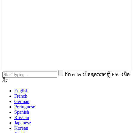
ກົດ enter ເພື່ອຊອກຫາຫຼື ESC ເພື່ອ
ປິດ
English
French
German
Portuguese
Spanish
Russian
Japanese
Korean