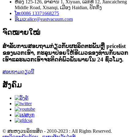
ຫ້ອງ 125-126, ອາຄານ 1, Xiyuan, ເລກທີ 12, Jiancaicheng
Middle Road, Xisanqi, ເມືອງ Haidian, ປັກກິ່ງ
ໂທ:
0086 13371668275
ອີເມວ:
alice@eastvacuum.com
ຈົດໝາຍໃໝ່
ສໍາ​ລັບ​ການ​ສອບ​ຖາມ​ກ່ຽວ​ກັບ​ຜະ​ລິດ​ຕະ​ພັນ​ຫຼື pricelist
ຂອງ​ພວກ​ເຮົາ​, ກະ​ລຸ​ນາ​ປ່ອຍ​ໃຫ້​ອີ​ເມວ​ຂອງ​ທ່ານ​ກັບ​ພວກ​
ເຮົາ​ແລະ​ພວກ​ເຮົາ​ຈະ​ຕິດ​ຕໍ່​ພົວ​ພັນ​ພາຍ​ໃນ 24 ຊົ່ວ​ໂມງ​.
ສອບຖາມດຽວນີ້
ສັງຄົມ
© ສະຫງວນລິຂະສິດ - 2010-2023 : All Rights Reserved.
ຜະລິດຕະພັນຮ້ອນ
-
ແຜນຜັງເວັບໄຊທ໌