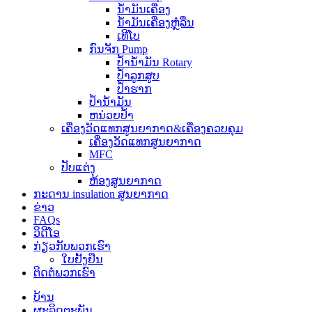
ນ້ຳມັນເຄື່ອງ
ນໍ້າມັນເຄື່ອງຫຼໍ່ລື່ນ
ເທີໂບ
ກົນຈັກ Pump
ປ້ຳນ້ຳມັນ Rotary
ປ້ຳລູກສູບ
ປ້ຳຮາກ
ປໍ້ານໍ້າມັນ
ຫນ່ວຍປ້ຳ
ເຄື່ອງວັດແທກສູນຍາກາດ&ເຄື່ອງຄວບຄຸມ
ເຄື່ອງວັດແທກສູນຍາກາດ
MFC
ປັບແຕ່ງ
ຫ້ອງສູນຍາກາດ
ກະ​ດານ insulation ສູນຍາກາດ
ຂ່າວ
FAQs
ວິດີໂອ
ກ່ຽວ​ກັບ​ພວກ​ເຮົາ
ໃບຢັ້ງຢືນ
ຕິດ​ຕໍ່​ພວກ​ເຮົາ
ບ້ານ
ຜະລິດຕະພັນ