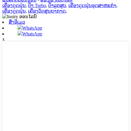
ເຄື່ອງດູດຝຸ່ນ
,
ປ້ຳ Turbo
,
ປ້ຳລູກສູບ
,
ເຄື່ອງດູດຝຸ່ນອຸດສາຫະກໍາ
,
ເຄື່ອງດູດຝຸ່ນ
,
ເຄື່ອງວັດສູນຍາກາດ
,
ສົ່ງອີເມວ
WhatsApp
WhatsApp
x