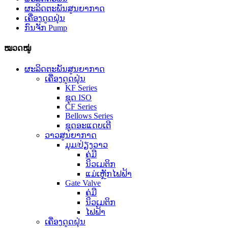
ຜະລິດຕະພັນສູນຍາກາດ
ເຄື່ອງດູດຝຸ່ນ
ກົນຈັກ Pump
ໝວດໝູ່
ຜະລິດຕະພັນສູນຍາກາດ
ເຄື່ອງດູດຝຸ່ນ
KF Series
ຊຸດ ISO
CF Series
Bellows Series
ຊຸດອະແດບເຕີ
ວາວສູນຍາກາດ
ມຸມ/ປ່ຽງວາວ
ຄູ່ມື
ນິວເມຕິກ
ແມ່ເຫຼັກໄຟຟ້າ
Gate Valve
ຄູ່ມື
ນິວເມຕິກ
ໄຟຟ້າ
ເຄື່ອງດູດຝຸ່ນ