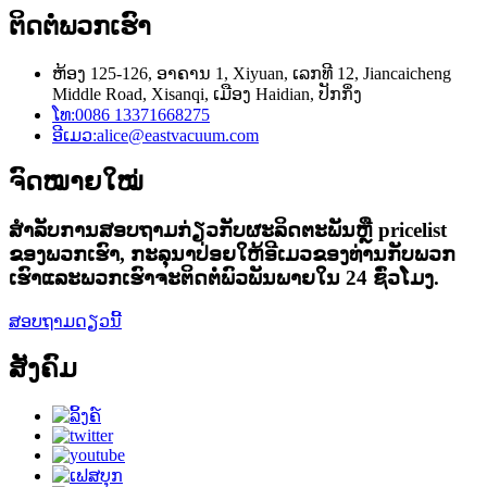
ຕິດ​ຕໍ່​ພວກ​ເຮົາ
ຫ້ອງ 125-126, ອາຄານ 1, Xiyuan, ເລກທີ 12, Jiancaicheng
Middle Road, Xisanqi, ເມືອງ Haidian, ປັກກິ່ງ
ໂທ:
0086 13371668275
ອີເມວ:
alice@eastvacuum.com
ຈົດໝາຍໃໝ່
ສໍາ​ລັບ​ການ​ສອບ​ຖາມ​ກ່ຽວ​ກັບ​ຜະ​ລິດ​ຕະ​ພັນ​ຫຼື pricelist
ຂອງ​ພວກ​ເຮົາ​, ກະ​ລຸ​ນາ​ປ່ອຍ​ໃຫ້​ອີ​ເມວ​ຂອງ​ທ່ານ​ກັບ​ພວກ​
ເຮົາ​ແລະ​ພວກ​ເຮົາ​ຈະ​ຕິດ​ຕໍ່​ພົວ​ພັນ​ພາຍ​ໃນ 24 ຊົ່ວ​ໂມງ​.
ສອບຖາມດຽວນີ້
ສັງຄົມ