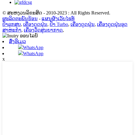
© ສະຫງວນລິຂະສິດ - 2010-2023 : All Rights Reserved.
ຜະລິດຕະພັນຮ້ອນ
-
ແຜນຜັງເວັບໄຊທ໌
ປ້ຳລູກສູບ
,
ເຄື່ອງດູດຝຸ່ນ
,
ປ້ຳ Turbo
,
ເຄື່ອງດູດຝຸ່ນ
,
ເຄື່ອງດູດຝຸ່ນອຸດ
ສາຫະກໍາ
,
ເຄື່ອງວັດສູນຍາກາດ
,
ສົ່ງອີເມວ
WhatsApp
WhatsApp
x