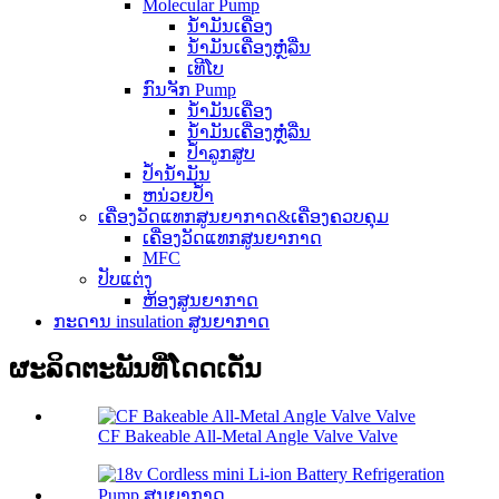
Molecular Pump
ນ້ຳມັນເຄື່ອງ
ນໍ້າມັນເຄື່ອງຫຼໍ່ລື່ນ
ເທີໂບ
ກົນຈັກ Pump
ນ້ຳມັນເຄື່ອງ
ນໍ້າມັນເຄື່ອງຫຼໍ່ລື່ນ
ປ້ຳລູກສູບ
ປໍ້ານໍ້າມັນ
ຫນ່ວຍປ້ຳ
ເຄື່ອງວັດແທກສູນຍາກາດ&ເຄື່ອງຄວບຄຸມ
ເຄື່ອງວັດແທກສູນຍາກາດ
MFC
ປັບແຕ່ງ
ຫ້ອງສູນຍາກາດ
ກະ​ດານ insulation ສູນຍາກາດ
ຜະລິດຕະພັນທີ່ໂດດເດັ່ນ
CF Bakeable All-Metal Angle Valve Valve