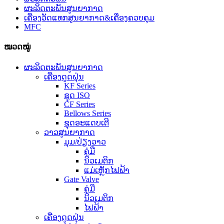
ຜະລິດຕະພັນສູນຍາກາດ
ເຄື່ອງວັດແທກສູນຍາກາດ&ເຄື່ອງຄວບຄຸມ
MFC
ໝວດໝູ່
ຜະລິດຕະພັນສູນຍາກາດ
ເຄື່ອງດູດຝຸ່ນ
KF Series
ຊຸດ ISO
CF Series
Bellows Series
ຊຸດອະແດບເຕີ
ວາວສູນຍາກາດ
ມຸມ/ປ່ຽງວາວ
ຄູ່ມື
ນິວເມຕິກ
ແມ່ເຫຼັກໄຟຟ້າ
Gate Valve
ຄູ່ມື
ນິວເມຕິກ
ໄຟຟ້າ
ເຄື່ອງດູດຝຸ່ນ