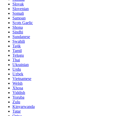
Slovak
Slovenian
Somali
Samoan
Scots Gaelic
Shona
Sindhi
Sundanese
Swahili
Tajik
Tamil
Telugu
Thai
Ukrainian
Urdu
Uzbek
Vietnamese
Welsh
Xhosa
Yiddish
Yoruba
Zulu
Kinyarwanda
Tatar
Oriya