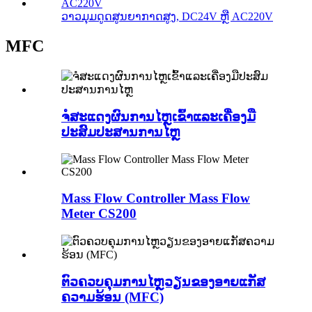
ວາວມຸມດູດສູນຍາກາດສູງ, DC24V ຫຼື AC220V
MFC
ຈໍສະແດງຜົນການໄຫຼເຂົ້າແລະເຄື່ອງມື
ປະສົມປະສານການໄຫຼ
Mass Flow Controller Mass Flow
Meter CS200
ຕົວຄວບຄຸມການໄຫຼວຽນຂອງອາຍແກັສ
ຄວາມຮ້ອນ (MFC)