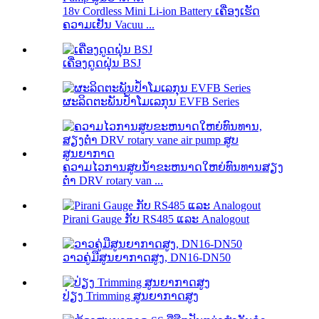
18v Cordless Mini Li-ion Battery ເຄື່ອງເຮັດ
ຄວາມເຢັນ Vacuu ...
ເຄື່ອງດູດຝຸ່ນ BSJ
ຜະລິດຕະພັນປ້ຳໂມເລກຸນ EVFB Series
ຄວາມໄວການສູບນ້ໍາຂະຫນາດໃຫຍ່ທົນທານສຽງ
ຕ່ໍາ DRV rotary van ...
Pirani Gauge ກັບ RS485 ແລະ Analogout
ວາວຄູ່ມືສູນຍາກາດສູງ, DN16-DN50
ປ່ຽງ Trimming ສູນຍາກາດສູງ