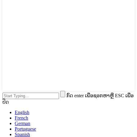
ກົດ enter ເພື່ອຊອກຫາຫຼື ESC ເພື່ອ
ປິດ
English
French
German
Portuguese
Spanish