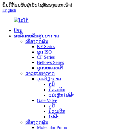
ຍິນດີຕ້ອນຮັບສູ່ເວັບໄຊທ໌ຂອງພວກເຮົາ!
English
ບ້ານ
ຜະລິດຕະພັນສູນຍາກາດ
ເຄື່ອງດູດຝຸ່ນ
KF Series
ຊຸດ ISO
CF Series
Bellows Series
ຊຸດອະແດບເຕີ
ວາວສູນຍາກາດ
ມຸມ/ປ່ຽງວາວ
ຄູ່ມື
ນິວເມຕິກ
ແມ່ເຫຼັກໄຟຟ້າ
Gate Valve
ຄູ່ມື
ນິວເມຕິກ
ໄຟຟ້າ
ເຄື່ອງດູດຝຸ່ນ
Molecular Pump