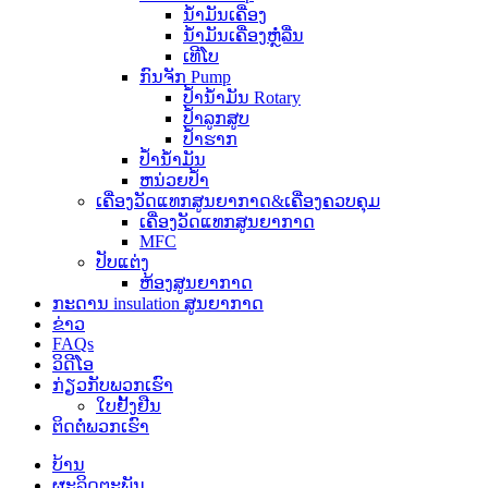
ນ້ຳມັນເຄື່ອງ
ນໍ້າມັນເຄື່ອງຫຼໍ່ລື່ນ
ເທີໂບ
ກົນຈັກ Pump
ປ້ຳນ້ຳມັນ Rotary
ປ້ຳລູກສູບ
ປ້ຳຮາກ
ປໍ້ານໍ້າມັນ
ຫນ່ວຍປ້ຳ
ເຄື່ອງວັດແທກສູນຍາກາດ&ເຄື່ອງຄວບຄຸມ
ເຄື່ອງວັດແທກສູນຍາກາດ
MFC
ປັບແຕ່ງ
ຫ້ອງສູນຍາກາດ
ກະ​ດານ insulation ສູນຍາກາດ
ຂ່າວ
FAQs
ວິດີໂອ
ກ່ຽວ​ກັບ​ພວກ​ເຮົາ
ໃບຢັ້ງຢືນ
ຕິດ​ຕໍ່​ພວກ​ເຮົາ
ບ້ານ
ຜະລິດຕະພັນ