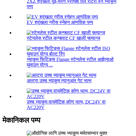
2XZ श्रृंखला दुई-चरण प्रत्यक्ष तेल रोटरी वेन भ्याकुम
पम्प
EV श्रृंखला ग्रीस स्नेहन आणविक पम्प
स्टेनलेस स्टील कन्फ्लाट CF खाली फ्ल्यान्ज
भ्याकुम फिटिङ्स Flange स्टेनलेस स्टील आईएसओ
घुमाउन योग्य ...
अल्ट्रा उच्च भ्याकुम म्यानुअल गेट भल्भ
उच्च भ्याकुम वायमेटिक कोण भल्भ, DC24V वा
AC220V
मेकानिकल पम्प