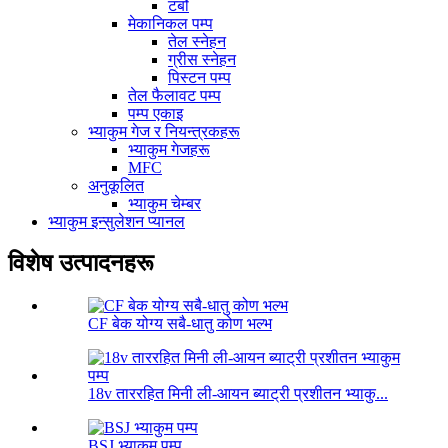
टर्बो
मेकानिकल पम्प
तेल स्नेहन
ग्रीस स्नेहन
पिस्टन पम्प
तेल फैलावट पम्प
पम्प एकाइ
भ्याकुम गेज र नियन्त्रकहरू
भ्याकुम गेजहरू
MFC
अनुकूलित
भ्याकुम चेम्बर
भ्याकुम इन्सुलेशन प्यानल
विशेष उत्पादनहरू
CF बेक योग्य सबै-धातु कोण भल्भ
18v ताररहित मिनी ली-आयन ब्याट्री प्रशीतन भ्याकु...
BSJ भ्याकुम पम्प