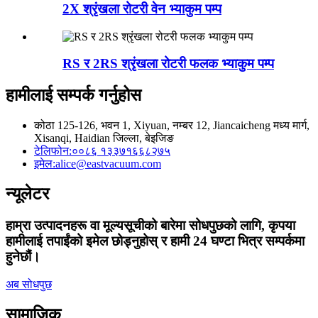
2X श्रृंखला रोटरी वेन भ्याकुम पम्प
RS र 2RS श्रृंखला रोटरी फलक भ्याकुम पम्प
हामीलाई सम्पर्क गर्नुहोस
कोठा 125-126, भवन 1, Xiyuan, नम्बर 12, Jiancaicheng मध्य मार्ग,
Xisanqi, Haidian जिल्ला, बेइजिङ
टेलिफोन:
००८६ १३३७१६६८२७५
इमेल:
alice@eastvacuum.com
न्यूलेटर
हाम्रा उत्पादनहरू वा मूल्यसूचीको बारेमा सोधपुछको लागि, कृपया
हामीलाई तपाईंको इमेल छोड्नुहोस् र हामी 24 घण्टा भित्र सम्पर्कमा
हुनेछौं।
अब सोधपुछ
सामाजिक