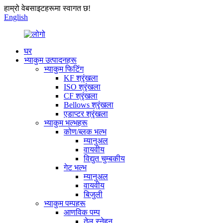
हाम्रो वेबसाइटहरूमा स्वागत छ!
English
घर
भ्याकुम उत्पादनहरू
भ्याकुम फिटिंग
KF श्रृंखला
ISO श्रृंखला
CF श्रृंखला
Bellows श्रृंखला
एडाप्टर श्रृंखला
भ्याकुम भल्भहरू
कोण/ब्लक भल्भ
म्यानुअल
वायवीय
विद्युत चुम्बकीय
गेट भल्भ
म्यानुअल
वायवीय
बिजुली
भ्याकुम पम्पहरू
आणविक पम्प
तेल स्नेहन