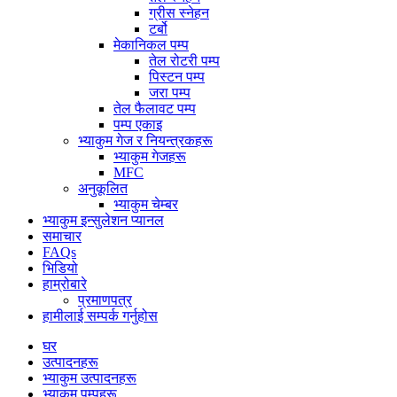
ग्रीस स्नेहन
टर्बो
मेकानिकल पम्प
तेल रोटरी पम्प
पिस्टन पम्प
जरा पम्प
तेल फैलावट पम्प
पम्प एकाइ
भ्याकुम गेज र नियन्त्रकहरू
भ्याकुम गेजहरू
MFC
अनुकूलित
भ्याकुम चेम्बर
भ्याकुम इन्सुलेशन प्यानल
समाचार
FAQs
भिडियो
हाम्रोबारे
प्रमाणपत्र
हामीलाई सम्पर्क गर्नुहोस
घर
उत्पादनहरू
भ्याकुम उत्पादनहरू
भ्याकुम पम्पहरू