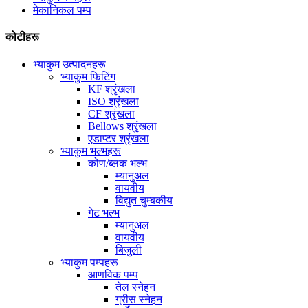
मेकानिकल पम्प
कोटीहरू
भ्याकुम उत्पादनहरू
भ्याकुम फिटिंग
KF श्रृंखला
ISO श्रृंखला
CF श्रृंखला
Bellows श्रृंखला
एडाप्टर श्रृंखला
भ्याकुम भल्भहरू
कोण/ब्लक भल्भ
म्यानुअल
वायवीय
विद्युत चुम्बकीय
गेट भल्भ
म्यानुअल
वायवीय
बिजुली
भ्याकुम पम्पहरू
आणविक पम्प
तेल स्नेहन
ग्रीस स्नेहन