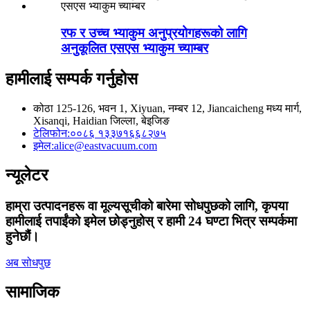
रफ र उच्च भ्याकुम अनुप्रयोगहरूको लागि
अनुकूलित एसएस भ्याकुम च्याम्बर
हामीलाई सम्पर्क गर्नुहोस
कोठा 125-126, भवन 1, Xiyuan, नम्बर 12, Jiancaicheng मध्य मार्ग,
Xisanqi, Haidian जिल्ला, बेइजिङ
टेलिफोन:
००८६ १३३७१६६८२७५
इमेल:
alice@eastvacuum.com
न्यूलेटर
हाम्रा उत्पादनहरू वा मूल्यसूचीको बारेमा सोधपुछको लागि, कृपया
हामीलाई तपाईंको इमेल छोड्नुहोस् र हामी 24 घण्टा भित्र सम्पर्कमा
हुनेछौं।
अब सोधपुछ
सामाजिक