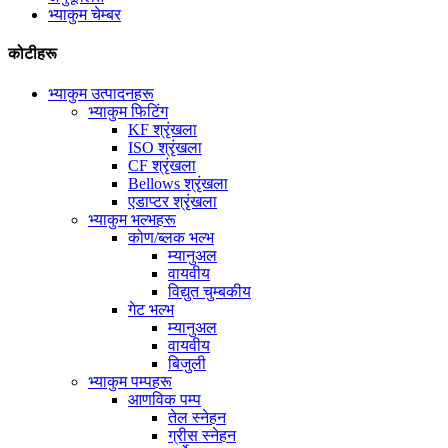
भ्याकुम चेम्बर
कोटीहरू
भ्याकुम उत्पादनहरू
भ्याकुम फिटिंग
KF श्रृंखला
ISO श्रृंखला
CF श्रृंखला
Bellows श्रृंखला
एडाप्टर श्रृंखला
भ्याकुम भल्भहरू
कोण/ब्लक भल्भ
म्यानुअल
वायवीय
विद्युत चुम्बकीय
गेट भल्भ
म्यानुअल
वायवीय
बिजुली
भ्याकुम पम्पहरू
आणविक पम्प
तेल स्नेहन
ग्रीस स्नेहन