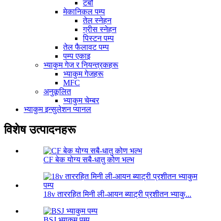
टर्बो
मेकानिकल पम्प
तेल स्नेहन
ग्रीस स्नेहन
पिस्टन पम्प
तेल फैलावट पम्प
पम्प एकाइ
भ्याकुम गेज र नियन्त्रकहरू
भ्याकुम गेजहरू
MFC
अनुकूलित
भ्याकुम चेम्बर
भ्याकुम इन्सुलेशन प्यानल
विशेष उत्पादनहरू
CF बेक योग्य सबै-धातु कोण भल्भ
18v ताररहित मिनी ली-आयन ब्याट्री प्रशीतन भ्याकु...
BSJ भ्याकुम पम्प