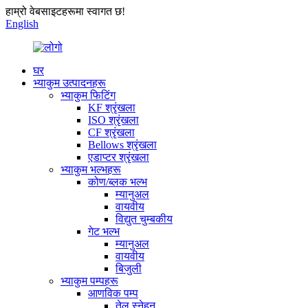
हाम्रो वेबसाइटहरूमा स्वागत छ!
English
घर
भ्याकुम उत्पादनहरू
भ्याकुम फिटिंग
KF श्रृंखला
ISO श्रृंखला
CF श्रृंखला
Bellows श्रृंखला
एडाप्टर श्रृंखला
भ्याकुम भल्भहरू
कोण/ब्लक भल्भ
म्यानुअल
वायवीय
विद्युत चुम्बकीय
गेट भल्भ
म्यानुअल
वायवीय
बिजुली
भ्याकुम पम्पहरू
आणविक पम्प
तेल स्नेहन