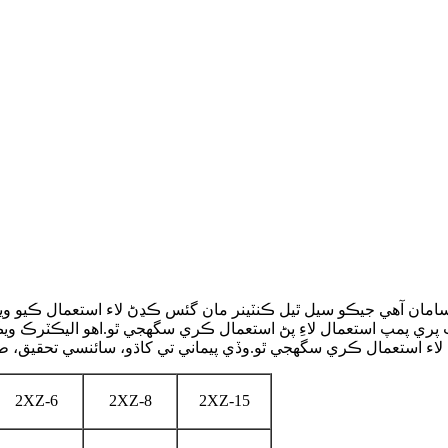
 پري پمپ استعمال لاءِ پڻ استعمال ڪري سگھجي ٿو.اهو اليڪٽرڪ ويڪي
2XZ-6
2XZ-8
2XZ-15