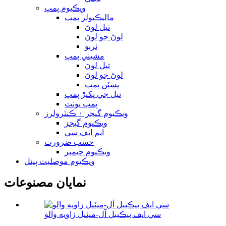
ويڪيوم پمپ
ماليڪيولر پمپ
تيل لوڻ
لوڻ جو لوڻ
ٽربو
مشيني پمپ
تيل لوڻ
لوڻ جو لوڻ
پسٽن پمپ
تيل جي پکيڙ پمپ
پمپ يونٽ
ويڪيوم گيجز ۽ ڪنٽرولرز
ويڪيوم گيجز
ايم ايف سي
حسب ضرورت
ويڪيوم چيمبر
ويڪيوم موصليت پينل
نمايان مصنوعات
سي ايف بيڪيبل آل-ميٽيل زاويه والو