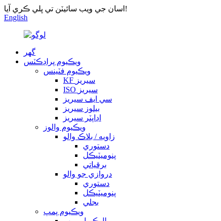
اسان جي ويب سائيٽن تي ڀلي ڪري آيا!
English
گهر
ويڪيوم پراڊڪٽس
ويڪيوم فٽينس
KF سيريز
ISO سيريز
سي ايف سيريز
بيلوز سيريز
اڊاپٽر سيريز
ويڪيوم والوز
زاويه / بلاڪ والو
دستوري
پنوميٽيڪل
برقياتي
دروازي جو والو
دستوري
پنوميٽيڪل
بجلي
ويڪيوم پمپ
ماليڪيولر پمپ