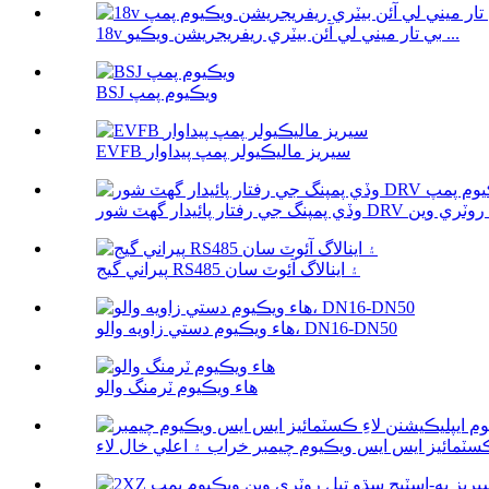
18v بي تار ميني لي آئن بيٽري ريفريجريشن ويڪيو ...
BSJ ويڪيوم پمپ
EVFB سيريز ماليڪيولر پمپ پيداوار
روٽري وين ...
پيراني گيج RS485 ۽ اينالاگ آئوٽ سان
هاء ويڪيوم دستي زاويه والو، DN16-DN50
هاء ويڪيوم ٽرمنگ والو