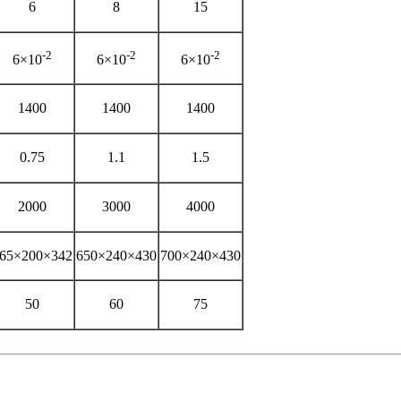
6
8
15
-2
-2
-2
6×10
6×10
6×10
1400
1400
1400
0.75
1.1
1.5
2000
3000
4000
65×200×342
650×240×430
700×240×430
50
60
75