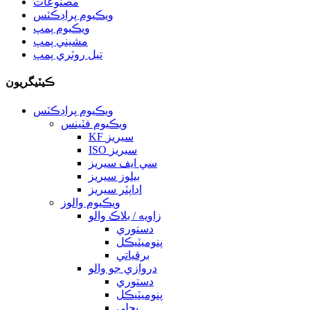
مصنوعات
ويڪيوم پراڊڪٽس
ويڪيوم پمپ
مشيني پمپ
تيل روٽري پمپ
ڪيٽيگريون
ويڪيوم پراڊڪٽس
ويڪيوم فٽينس
KF سيريز
ISO سيريز
سي ايف سيريز
بيلوز سيريز
اڊاپٽر سيريز
ويڪيوم والوز
زاويه / بلاڪ والو
دستوري
پنوميٽيڪل
برقياتي
دروازي جو والو
دستوري
پنوميٽيڪل
بجلي