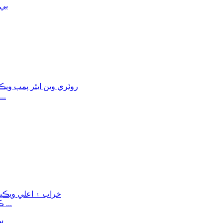
وڏي پمپنگ جي رفتار پائيدار گھٽ شور DRV 
ڪسٽمائيز ايس ايس ويڪيوم چيمبر خراب ۽ اعلي خال لاء ...