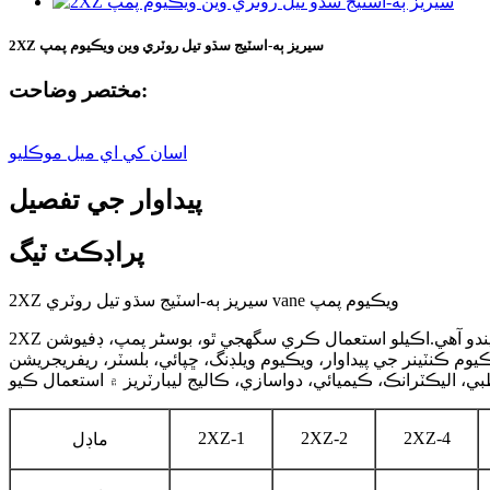
2XZ سيريز ٻه-اسٽيج سڌو تيل روٽري وين ويڪيوم پمپ
مختصر وضاحت:
اسان کي اي ميل موڪليو
پيداوار جي تفصيل
پراڊڪٽ ٽيگ
2XZ سيريز ٻه-اسٽيج سڌو تيل روٽري vane ويڪيوم پمپ
2XZ سيريز ٻه اسٽيج سڌو ڳنڍيل تيل روٽري وين ويڪيوم پمپ بنيادي سامان آهي جيڪو سيل ٿيل ڪنٽينر مان گئس ڪڍڻ لاء استعمال ڪيو ويندو آهي.اڪيلو استعمال ڪري سگھجي ٿو، بوسٹر پمپ، ڊفيوشن
وم ڪنٽينر جي پيداوار، ويڪيوم ويلڊنگ، ڇپائي، بلسٽر، ريفريجريشن
2XZ-1
2XZ-2
2XZ-4
ماڊل