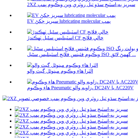
2XZ سيريز ٻه-اسٽيج سڌو تيل روٽري وين ويڪيوم پمپ
EV سيريز چکڻ lubricating molecular پمپ
اسٽينلیس سٹیل ٺهڪندڙ CF خالي فلانج
ويڪيوم فٽينس فلانج اسٽينلیس سٹیل ISO گھمڻ لائق ...
الٽرا هاء ويڪيوم مينوئل گيٽ والو
هاء ويڪيوم Pneumatic زاويه والو، DC24V يا AC220V