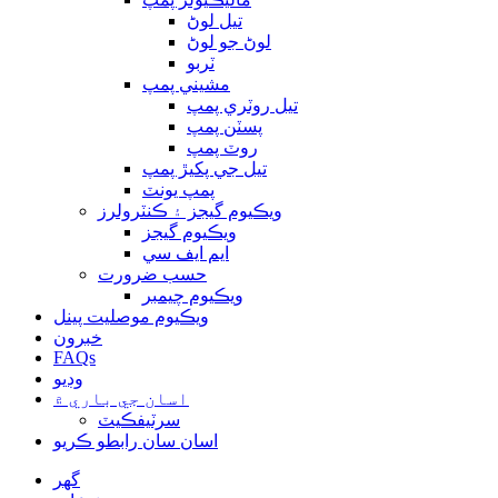
تيل لوڻ
لوڻ جو لوڻ
ٽربو
مشيني پمپ
تيل روٽري پمپ
پسٽن پمپ
روٽ پمپ
تيل جي پکيڙ پمپ
پمپ يونٽ
ويڪيوم گيجز ۽ ڪنٽرولرز
ويڪيوم گيجز
ايم ايف سي
حسب ضرورت
ويڪيوم چيمبر
ويڪيوم موصليت پينل
خبرون
FAQs
وڊيو
اسان جي باري ۾
سرٽيفڪيٽ
اسان سان رابطو ڪريو
گهر