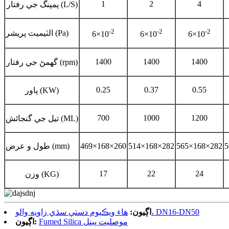
1
2
4
پمپنگ جي رفتار (L/S)
-2
-2
-2
الٽيميٽ پريشر (Pa)
6×10
6×10
6×10
1400
1400
1400
گھمڻ جي رفتار (rpm)
0.25
0.37
0.55
پاور (KW)
700
1000
1200
تيل جي گنجائش (ML)
5
565×168×282
514×168×282
469×168×260
طول و عرض (mm)
17
22
24
وزن (KG)
هاء ويڪيوم دستي سڌي زاويه والو، DN16-DN50
اڳيون:
Fumed Silica موصليت پينل
اڳيون: