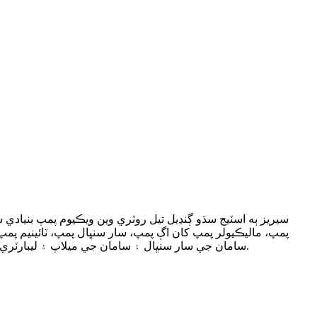
پمپ، ماليڪيولر پمپ کان اڳ پمپ، سار سنڀال پمپ، ٽائينيم پمپ
سامان جي سار سنڀال ۽ سامان جي ميلاپ ۽ ليبارٽري لاء استعمال ڪري سگهجي ٿو.وڏي پيماني تي کاڌو، سائنسي تحقيق، طبي، اليڪٽرانڪ، ڪيميائي، دواسازي، ڪاليج ليبارٽريز ۾ استعمال ڪيو.