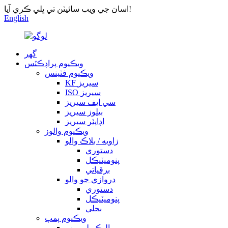
اسان جي ويب سائيٽن تي ڀلي ڪري آيا!
English
گهر
ويڪيوم پراڊڪٽس
ويڪيوم فٽينس
KF سيريز
ISO سيريز
سي ايف سيريز
بيلوز سيريز
اڊاپٽر سيريز
ويڪيوم والوز
زاويه / بلاڪ والو
دستوري
پنوميٽيڪل
برقياتي
دروازي جو والو
دستوري
پنوميٽيڪل
بجلي
ويڪيوم پمپ
ماليڪيولر پمپ