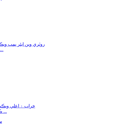
وڏي پمپنگ جي رفتار پائيدار گھٽ شور DRV 
ڪسٽمائيز ايس ايس ويڪيوم چيمبر خراب ۽ اعلي خال لاء ...