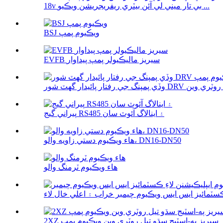
18v بي تار ميني لي آئن بيٽري ريفريجريشن ويڪيو ...
BSJ ويڪيوم پمپ
EVFB سيريز ماليڪيولر پمپ پيداوار
روٽري وين ...
پيراني گيج RS485 ۽ اينالاگ آئوٽ سان
هاء ويڪيوم دستي زاويه والو، DN16-DN50
هاء ويڪيوم ٽرمنگ والو
2XZ سيريز ٻه-اسٽيج سڌو تيل روٽري وين ويڪيوم پمپ