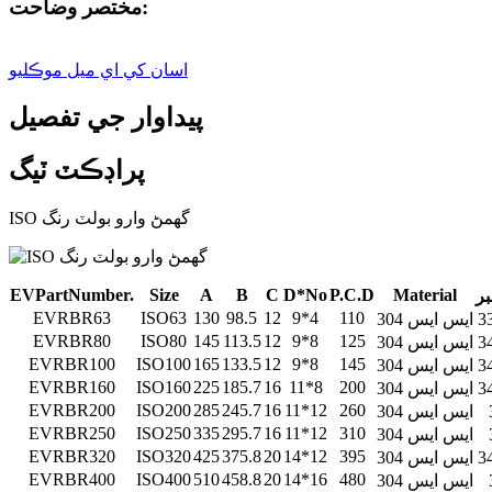
مختصر وضاحت:
اسان کي اي ميل موڪليو
پيداوار جي تفصيل
پراڊڪٽ ٽيگ
ISO گھمڻ وارو بولٽ رنگ
E
V
P
a
r
t
N
u
m
b
e
r.
S
ize
A
B
C
D
*
No
P
.
C
.D
M
a
t
e
r
ial
بر
EVRBR63
ISO63
130
98.5
12
9*4
110
304 ايس ايس
EVRBR80
ISO80
145
113.5
12
9*8
125
304 ايس ايس
EVRBR100
ISO100
165
133.5
12
9*8
145
304 ايس ايس
EVRBR160
ISO160
225
185.7
16
11*8
200
304 ايس ايس
EVRBR200
ISO200
285
245.7
16
11*12
260
304 ايس ايس
EVRBR250
ISO250
335
295.7
16
11*12
310
304 ايس ايس
EVRBR320
ISO320
425
375.8
20
14*12
395
304 ايس ايس
EVRBR400
ISO400
510
458.8
20
14*16
480
304 ايس ايس