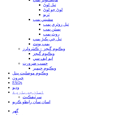
تيل لوڻ
لوڻ جو لوڻ
ٽربو
مشيني پمپ
تيل روٽري پمپ
پسٽن پمپ
روٽ پمپ
تيل جي پکيڙ پمپ
پمپ يونٽ
ويڪيوم گيجز ۽ ڪنٽرولرز
ويڪيوم گيجز
ايم ايف سي
حسب ضرورت
ويڪيوم چيمبر
ويڪيوم موصليت پينل
خبرون
FAQs
وڊيو
اسان جي باري ۾
سرٽيفڪيٽ
اسان سان رابطو ڪريو
گهر