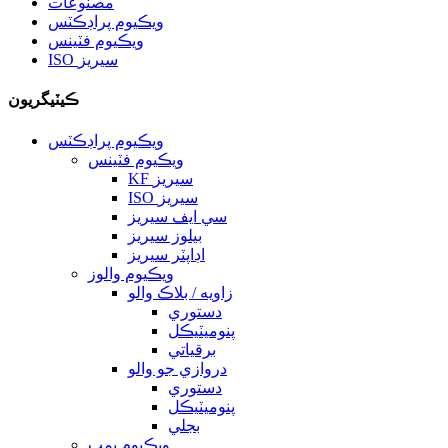
مصنوعات
ويڪيوم پراڊڪٽس
ويڪيوم فٽينس
ISO سيريز
ڪيٽيگريون
ويڪيوم پراڊڪٽس
ويڪيوم فٽينس
KF سيريز
ISO سيريز
سي ايف سيريز
بيلوز سيريز
اڊاپٽر سيريز
ويڪيوم والوز
زاويه / بلاڪ والو
دستوري
پنوميٽيڪل
برقياتي
دروازي جو والو
دستوري
پنوميٽيڪل
بجلي
ويڪيوم پمپ