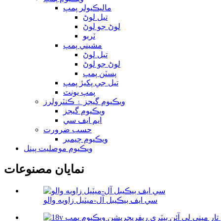
ماليڪيولر پمپ
تيل لوڻ
لوڻ جو لوڻ
ٽربو
مشيني پمپ
تيل لوڻ
لوڻ جو لوڻ
پسٽن پمپ
تيل جي پکيڙ پمپ
پمپ يونٽ
ويڪيوم گيجز ۽ ڪنٽرولرز
ويڪيوم گيجز
ايم ايف سي
حسب ضرورت
ويڪيوم چيمبر
ويڪيوم موصليت پينل
نمايان مصنوعات
سي ايف بيڪيبل آل-ميٽيل زاويه والو