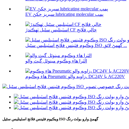
EV سيريز چکڻ lubricating molecular پمپ
اسٽينلیس سٹیل ٺهڪندڙ CF خالي فلانج
ويڪيوم فٽينس فلانج اسٽينلیس سٹیل ISO گھمڻ لائق ...
الٽرا هاء ويڪيوم مينوئل گيٽ والو
هاء ويڪيوم Pneumatic زاويه والو، DC24V يا AC220V
ويڪيوم فٽينس فلانج اسٽينلیس سٹیل ISO گھمڻ وارو بولٽ رنگ