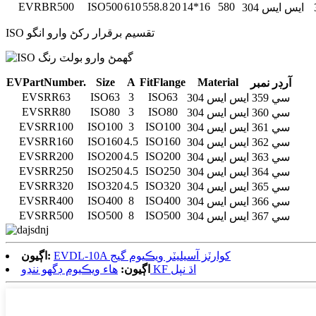
EVRBR500
ISO500
610
558.8
20
14*16
580
304 ايس ايس
ISO تقسيم برقرار رکڻ وارو انگو
E
V
P
a
r
t
N
u
m
b
e
r.
S
ize
A
F
it
F
la
n
g
e
M
a
t
e
r
ial
آرڊر نمبر
EVSRR63
ISO63
3
ISO63
سي 359
304 ايس ايس
EVSRR80
ISO80
3
ISO80
سي 360
304 ايس ايس
EVSRR100
ISO100
3
ISO100
سي 361
304 ايس ايس
EVSRR160
ISO160
4.5
ISO160
سي 362
304 ايس ايس
EVSRR200
ISO200
4.5
ISO200
سي 363
304 ايس ايس
EVSRR250
ISO250
4.5
ISO250
سي 364
304 ايس ايس
EVSRR320
ISO320
4.5
ISO320
سي 365
304 ايس ايس
EVSRR400
ISO400
8
ISO400
سي 366
304 ايس ايس
EVSRR500
ISO500
8
ISO500
سي 367
304 ايس ايس
EVDL-10A کوارٽز آسيليٽر ويڪيوم گيج
اڳيون:
هاء ويڪيوم ڊگھو ننڍو KF اڌ نپل
اڳيون: