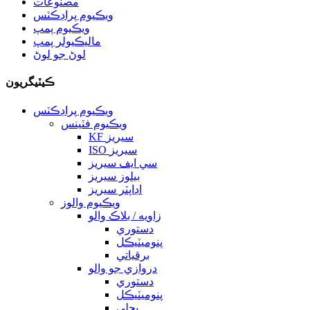
مصنوعات
ويڪيوم پراڊڪٽس
ويڪيوم پمپ
ماليڪيولر پمپ
لوڻ جو لوڻ
ڪيٽيگريون
ويڪيوم پراڊڪٽس
ويڪيوم فٽينس
KF سيريز
ISO سيريز
سي ايف سيريز
بيلوز سيريز
اڊاپٽر سيريز
ويڪيوم والوز
زاويه / بلاڪ والو
دستوري
پنوميٽيڪل
برقياتي
دروازي جو والو
دستوري
پنوميٽيڪل
بجلي