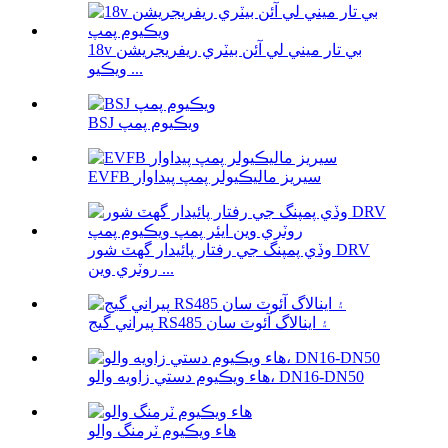
18v بي تار ميني لي آئن بيٽري ريفريجريشن
ويڪيو ...
BSJ ويڪيوم پمپ
EVFB سيريز ماليڪيولر پمپ پيداوار
وڏي پمپنگ جي رفتار پائيدار گھٽ شور DRV
روٽري وين ...
پيراني گيج RS485 ۽ اينالاگ آئوٽ سان
هاء ويڪيوم دستي زاويه والو، DN16-DN50
هاء ويڪيوم ٽرمنگ والو