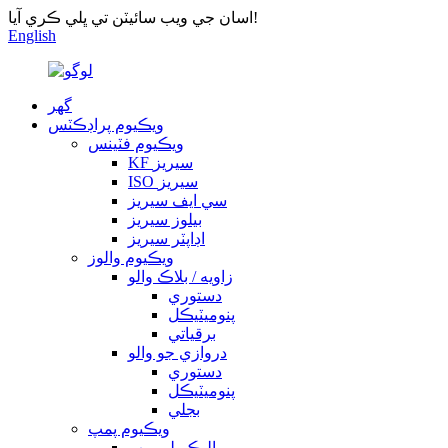
اسان جي ويب سائيٽن تي ڀلي ڪري آيا!
English
گهر
ويڪيوم پراڊڪٽس
ويڪيوم فٽينس
KF سيريز
ISO سيريز
سي ايف سيريز
بيلوز سيريز
اڊاپٽر سيريز
ويڪيوم والوز
زاويه / بلاڪ والو
دستوري
پنوميٽيڪل
برقياتي
دروازي جو والو
دستوري
پنوميٽيڪل
بجلي
ويڪيوم پمپ
ماليڪيولر پمپ