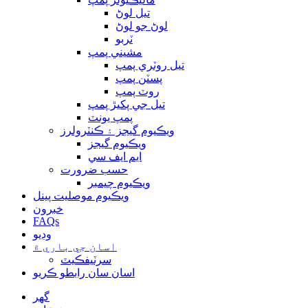
تيل لوڻ
لوڻ جو لوڻ
ٽربو
مشيني پمپ
تيل روٽري پمپ
پسٽن پمپ
روٽ پمپ
تيل جي پکيڙ پمپ
پمپ يونٽ
ويڪيوم گيجز ۽ ڪنٽرولرز
ويڪيوم گيجز
ايم ايف سي
حسب ضرورت
ويڪيوم چيمبر
ويڪيوم موصليت پينل
خبرون
FAQs
وڊيو
اسان جي باري ۾
سرٽيفڪيٽ
اسان سان رابطو ڪريو
گهر