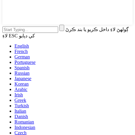
ڳولهڻ لاءِ داخل ڪريو يا بند ڪرڻ
لاءِ ESC کي دٻايو
English
French
German
Portuguese
Spanish
Russian
Japanese
Korean
Arabic
Irish
Greek
Turkish
Italian
Danish
Romanian
Indonesian
Czech