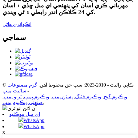
مهرباني ڪري اسان کي پنهنجي اي ميل ڇڏي ۽ اسان
کي 24 ڪلاڪن اندر رابطي ۾ ٿي ويندي.
انڪوائري هاڻي
سماجي
© ڪاپي رائيٽ - 2010-2023: سڀ حق محفوظ آهن.
گرم مصنوعات
-
سائيٽ ميپ
ويڪيوم گيج
,
ويڪيوم فٽنگ
,
پسٽن پمپ
,
ويڪيوم پمپ
,
ٽربو پمپ
,
,
صنعتي ويڪيوم پمپ
اي ميل موڪليو
WhatsApp
WhatsApp
x