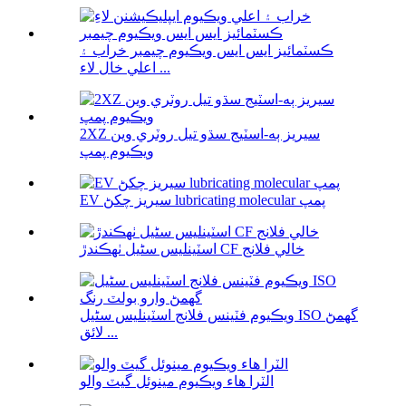
ڪسٽمائيز ايس ايس ويڪيوم چيمبر خراب ۽
اعلي خال لاء ...
2XZ سيريز ٻه-اسٽيج سڌو تيل روٽري وين
ويڪيوم پمپ
EV سيريز چکڻ lubricating molecular پمپ
اسٽينلیس سٹیل ٺهڪندڙ CF خالي فلانج
ويڪيوم فٽينس فلانج اسٽينلیس سٹیل ISO گھمڻ
لائق ...
الٽرا هاء ويڪيوم مينوئل گيٽ والو