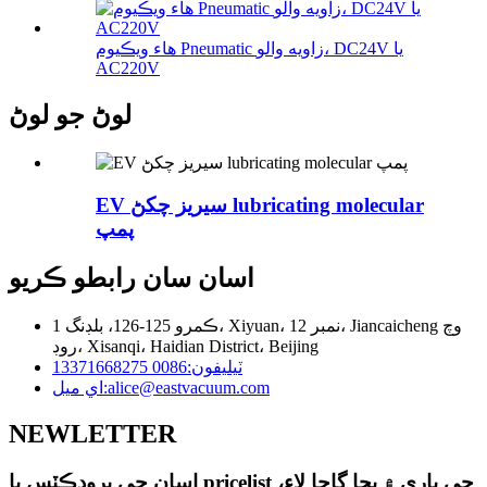
هاء ويڪيوم Pneumatic زاويه والو، DC24V يا
AC220V
لوڻ جو لوڻ
EV سيريز چکڻ lubricating molecular
پمپ
اسان سان رابطو ڪريو
ڪمرو 125-126، بلڊنگ 1، Xiyuan، نمبر 12، Jiancaicheng وچ
روڊ، Xisanqi، Haidian District، Beijing
ٽيليفون:
0086 13371668275
alice@eastvacuum.com
اي ميل:
NEWLETTER
اسان جي پروڊڪٽس يا pricelist جي باري ۾ پڇا ڳاڇا لاء،