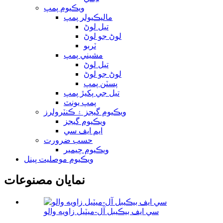
ويڪيوم پمپ
ماليڪيولر پمپ
تيل لوڻ
لوڻ جو لوڻ
ٽربو
مشيني پمپ
تيل لوڻ
لوڻ جو لوڻ
پسٽن پمپ
تيل جي پکيڙ پمپ
پمپ يونٽ
ويڪيوم گيجز ۽ ڪنٽرولرز
ويڪيوم گيجز
ايم ايف سي
حسب ضرورت
ويڪيوم چيمبر
ويڪيوم موصليت پينل
نمايان مصنوعات
سي ايف بيڪيبل آل-ميٽيل زاويه والو