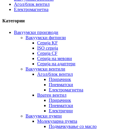
Агол/блок вентил
Електромагнетна
Категории
Вакуумски производи
Вакуумски фитинзи
Серија KF
ISO серија
Серија CF
Серија на мевови
Серија на адаптери
Вакуумски вентили
Агол/блок вентил
Прирачник
Пневматски
Електромагнетна
Вратен вентил
Прирачник
Пневматски
Електрични
Вакуумски пумпи
Молекуларна пумпа
Подмачкување со масло