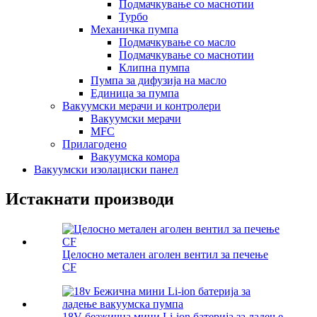
Подмачкување со маснотии
Турбо
Механичка пумпа
Подмачкување со масло
Подмачкување со маснотии
Клипна пумпа
Пумпа за дифузија на масло
Единица за пумпа
Вакуумски мерачи и контролери
Вакуумски мерачи
MFC
Прилагодено
Вакуумска комора
Вакуумски изолациски панел
Истакнати производи
Целосно метален аголен вентил за печење
CF
18V безжична мини Li-ion батерија за ладење