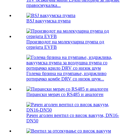
правосмукалка...
BSJ вакуумска пумпа
Производот на молекуларна пумпа од
серијата EVFB
Голема брзина на пумпање, издржливо
ротирачко комбе DRV со низок шум...
Пирански мерач со RS485 и аналоген
Рачен аголен вентил со висок вакуум, DN16-
DN50