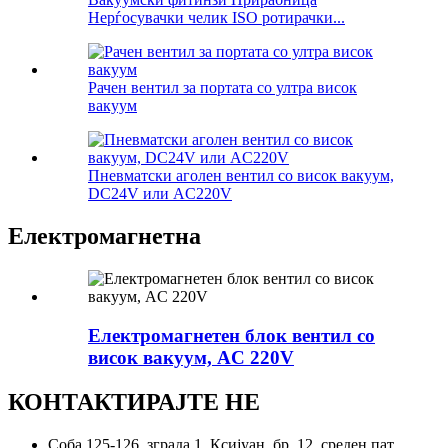
Нерѓосувачки челик ISO ротирачки...
Рачен вентил за портата со ултра висок
вакуум
Пневматски аголен вентил со висок вакуум,
DC24V или AC220V
Електромагнетна
Електромагнетен блок вентил со
висок вакуум, AC 220V
КОНТАКТИРАЈТЕ НЕ
Соба 125-126, зграда 1, Ксијуан, бр. 12, среден пат