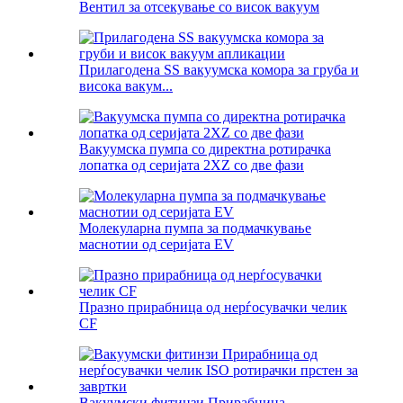
Вентил за отсекување со висок вакуум
Прилагодена SS вакуумска комора за груба и
висока вакум...
Вакуумска пумпа со директна ротирачка
лопатка од серијата 2XZ со две фази
Молекуларна пумпа за подмачкување
маснотии од серијата EV
Празно прирабница од нерѓосувачки челик
CF
Вакуумски фитинзи Прирабница