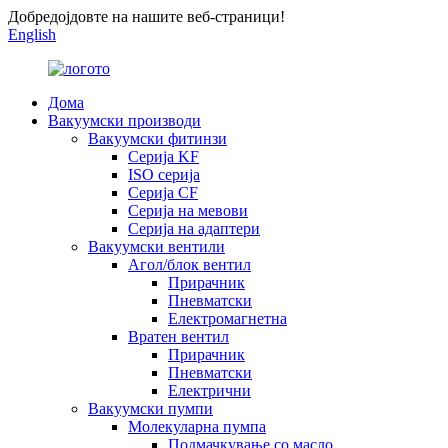
Добредојдовте на нашите веб-страници!
English
Дома
Вакуумски производи
Вакуумски фитинзи
Серија KF
ISO серија
Серија CF
Серија на мевови
Серија на адаптери
Вакуумски вентили
Агол/блок вентил
Прирачник
Пневматски
Електромагнетна
Вратен вентил
Прирачник
Пневматски
Електрични
Вакуумски пумпи
Молекуларна пумпа
Подмачкување со масло