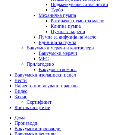
Подмачкување со маснотии
Турбо
Механичка пумпа
Ротирачка пумпа за масло
Клипна пумпа
Пумпа за корени
Пумпа за дифузија на масло
Единица за пумпа
Вакуумски мерачи и контролери
Вакуумски мерачи
MFC
Прилагодено
Вакуумска комора
Вакуумски изолациски панел
Вести
Најчесто поставувани прашања
Видео
За нас
Сертификат
Контактирајте не
Дома
Производи
Вакуумски производи
Вакуумски вентили