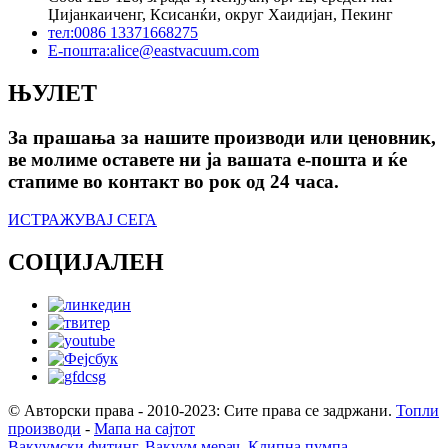
Џијанкаиченг, Ксисанќи, округ Хаидијан, Пекинг
тел:
0086 13371668275
Е-пошта:
alice@eastvacuum.com
ЊУЛЕТ
За прашања за нашите производи или ценовник,
ве молиме оставете ни ја вашата е-пошта и ќе
стапиме во контакт во рок од 24 часа.
ИСТРАЖУВАЈ СЕГА
СОЦИЈАЛЕН
© Авторски права - 2010-2023: Сите права се задржани.
Топли
производи
-
Мапа на сајтот
Вакуумски фитинг
,
Вакуум мерач
,
Клипна пумпа
,